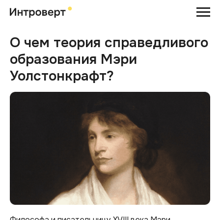
О чем теория справедливого
образования Мэри
Уолстонкрафт?
Философа и писательницу XVIII века Мэри