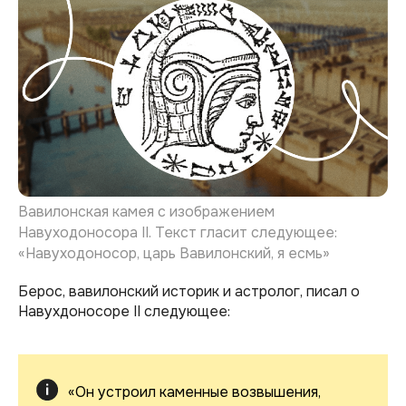
Вавилонская камея с изображением
Навуходоносора II. Текст гласит следующее:
«Навуходоносор, царь Вавилонский, я есмь»
Берос, вавилонский историк и астролог, писал о
Навухдоносоре II следующее:
«Он устроил каменные возвышения,