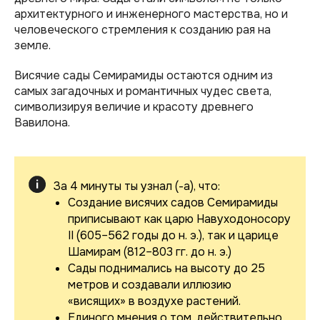
архитектурного и инженерного мастерства, но и
человеческого стремления к созданию рая на
земле.
Висячие сады Семирамиды остаются одним из
самых загадочных и романтичных чудес света,
символизируя величие и красоту древнего
Вавилона.
За 4 минуты ты узнал (-а), что:
Создание висячих садов Семирамиды
приписывают как царю Навуходоносору
II (605–562 годы до н. э.), так и царице
Шамирам (812–803 гг. до н. э.)
Сады поднимались на высоту до 25
метров и создавали иллюзию
«висящих» в воздухе растений.
Единого мнения о том, действительно