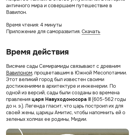
античного мира и совершаем путешествие в
Вавилон.
Время чтения: 4 минуты
Приложение для саморазвития.
Скачать
Время действия
Висячие сады Семирамиды связывают с древним
Вавилоном
, процветавшим в Южной Месопотамии.
Этот великий город был известен своими
достижениями в архитектуре и инженерии. По
одной из версий, сады были созданы во времена
правления
царя Навуходоносора II
(605-562 годы
до н. э.). Легенда гласит, что царь построил их для
своей жены, царицы Амитис, чтобы напомнить ей о
зеленых холмах ее родины, Мидии.