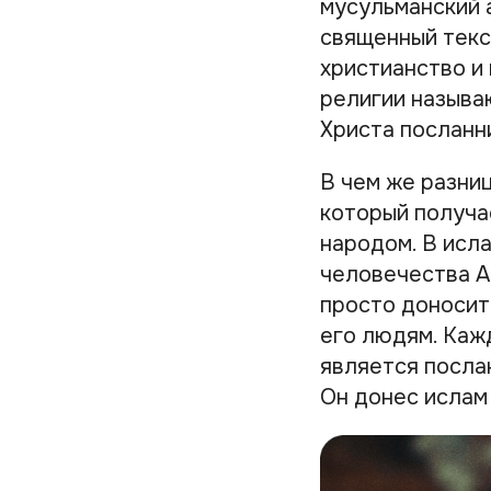
мусульманский а
священный текст
христианство и
религии называ
Христа посланни
В чем же разни
который получае
народом. В исл
человечества А
просто доносит
его людям. Каж
является посла
Он донес ислам