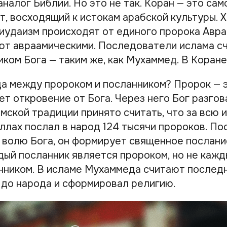
налог Библии. Но это не так. Коран — это са
, восходящий к истокам арабской культуры. Х
 иудаизм происходят от единого пророка Авра
ют авраамическими. Последователи ислама с
ком Бога — таким же, как Мухаммед. В Коране
ца между пророком и посланником? Пророк — э
т откровение от Бога. Через него Бог разгов
амской традиции принято считать, что за всю
ллах послал в народ 124 тысячи пророков. По
 волю Бога, он формирует священное послани
дый посланник является пророком, но не кажд
нником. В исламе Мухаммеда считают послед
 до народа и сформировал религию.