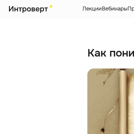
Лекции
Вебинары
П
Как пон