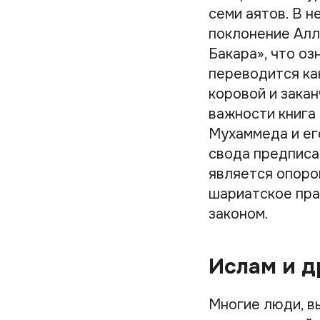
семи аятов. В 
поклонение Алла
Бакара», что оз
переводится ка
коровой и зака
важности книга 
Мухаммеда и ег
свода предписа
является опоро
шариатское пра
законом.
Ислам и д
Многие люди, в