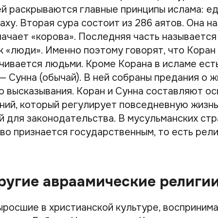
ней раскрываются главные принципы ислама: е
ху. Вторая сура состоит из 286 аятов. Она н
начает «корова». Последняя часть называется 
к «люди». Именно поэтому говорят, что Коран
нчивается людьми. Кроме Корана в исламе ест
— Сунна (обычай). В ней собраны предания о 
о высказывания. Коран и Сунна составляют о
ний, который регулирует повседневную жизнь
й для законодательства. В мусульманских стр
во признается государственным, то есть рели
ругие авраамические религи
ыросшие в христианской культуре, восприним