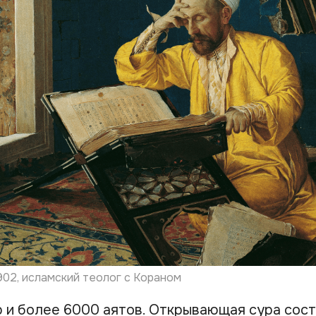
902, исламский теолог с Кораном
р и более 6000 аятов. Открывающая сура сост