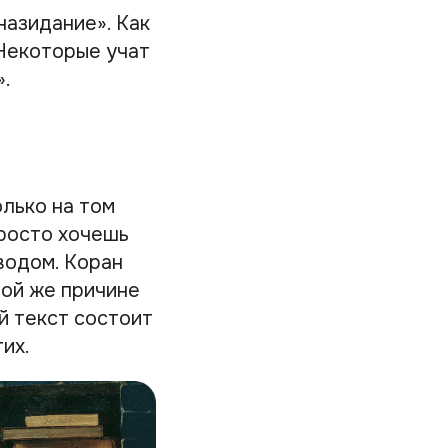
назидание». Как
 Некоторые учат
».
лько на том
просто хочешь
водом. Коран
той же причине
й текст состоит
тих.