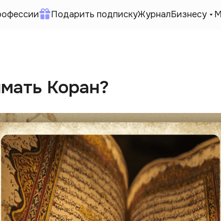
рофессии
Подарить подписку
Журнал
Бизнесу
М
имать Коран?