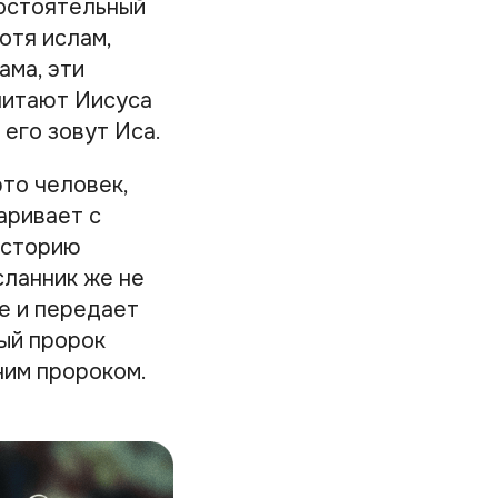
мостоятельный
отя ислам,
ама, эти
читают Иисуса
 его зовут Иса.
то человек,
аривает с
 историю
сланник же не
е и передает
ый пророк
ним пророком.