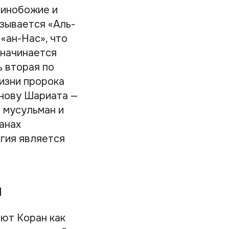
динобожие и
азывается «Аль-
«ан-Нас», что
 начинается
ь вторая по
жизни пророка
снову Шариата —
 мусульман и
анах
гия является
и
ают Коран как