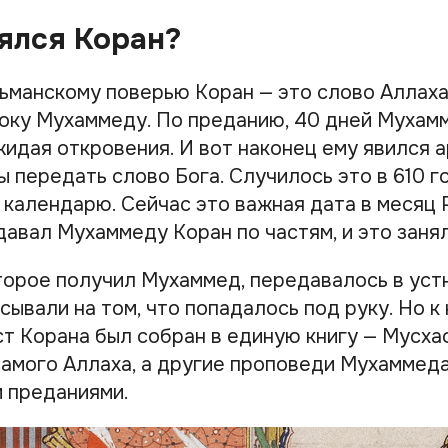
ялся Коран?
ьманскому поверью Коран — это слово Аллаха
оку Мухаммеду. По преданию, 40 дней Мухам
жидая откровения. И вот наконец ему явился 
 передать слово Бога. Случилось это в 610 г
 календарю. Сейчас это важная дата в месяц 
авал Мухаммеду Коран по частям, и это занял
торое получил Мухаммед, передавалось в уст
сывали на том, что попадалось под руку. Но к
т Корана был собран в единую книгу — Мусхаф
самого Аллаха, а другие проповеди Мухаммед
 преданиями.