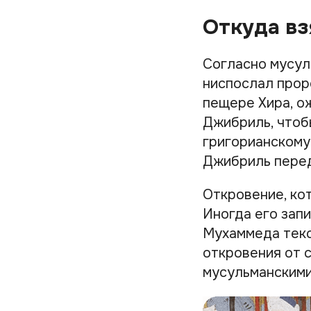
Откуда вз
Согласно мусул
ниспослал прор
пещере Хира, о
Джибриль, чтобы
григорианскому
Джибриль перед
Откровение, ко
Иногда его запи
Мухаммеда текс
откровения от 
мусульманскими