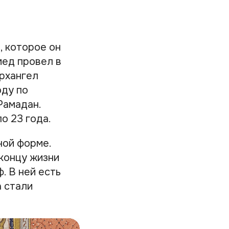
, которое он
мед провел в
архангел
оду по
Рамадан.
о 23 года.
ной форме.
 концу жизни
. В ней есть
а стали