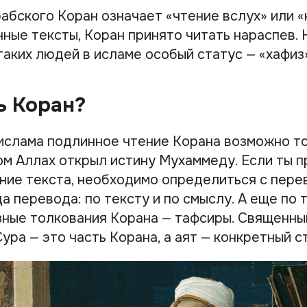
абского Коран означает «чтение вслух» или «
нные тексты, Коран принято читать нараспев.
 таких людей в исламе особый статус — «хафиз
ь Коран?
 ислама подлинное чтение Корана возможно то
ром Аллах открыл истину Мухаммеду. Если ты 
ние текста, необходимо определиться с пере
а перевода: по тексту и по смыслу. А еще по 
ные толкования Корана — тафсиры. Священны
 Сура — это часть Корана, а аят — конкретный с