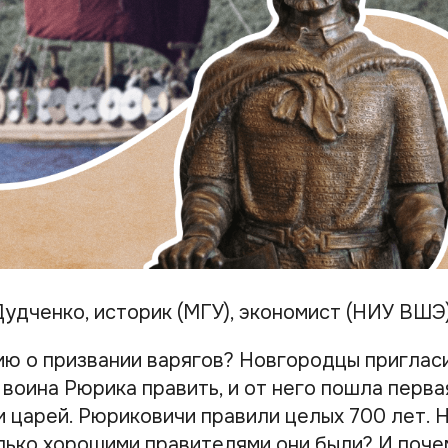
Дудченко, историк (МГУ), экономист (НИУ ВШЭ
ю о призвании варягов? Новгородцы приглас
воина Рюрика править, и от него пошла перва
и царей. Рюриковичи правили целых 700 лет. 
лько хорошими правителями они были? И поче