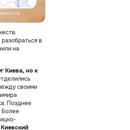
жеств.
 разобраться в
вили на
 Киева, но к
тделились
между своими
димира
ка. Позднее
. Более
лицко-
 Киевский