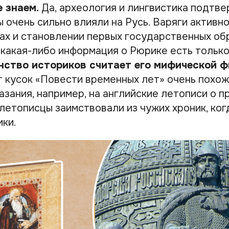
е знаем.
Да, археология и лингвистика подтвер
 очень сильно влияли на Русь. Варяги активн
гах и становлении первых государственных об
 какая-либо информация о Рюрике есть только
ство историков считает его мифической ф
т кусок «Повести временных лет» очень похож
зания, например, на английские летописи о п
летописцы заимствовали из чужих хроник, ког
ики.