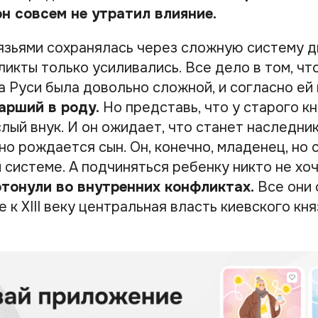
он совсем не утратил влияние.
язьями сохранялась через сложную систему д
ликты только усиливались. Все дело в том, чт
а Руси была довольно сложной, и согласно ей
арший в роду.
Но представь, что у старого кн
лый внук. И он ожидает, что станет наследник
но рождается сын. Он, конечно, младенец, но 
 системе. А подчиняться ребенку никто не хоч
отонули во внутренних конфликтах.
Все они 
е к XIII веку центральная власть киевского кн