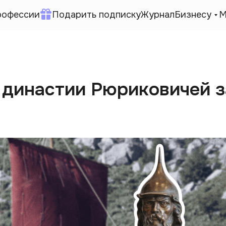
рофессии
Подарить подписку
Журнал
Бизнесу
М
 династии Рюриковичей з