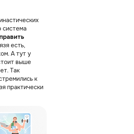
инастических
о система
править
язя есть,
ом. А тут у
стоит выше
ет. Так
стремились к
язя практически