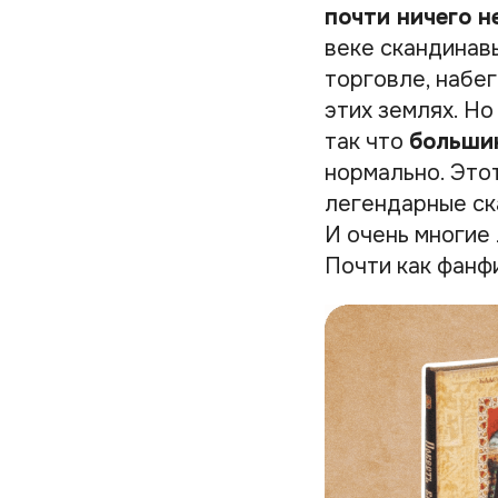
почти ничего н
веке скандинавы
торговле, набе
этих землях. Но
так что
большин
нормально. Это
легендарные ска
И очень многие 
Почти как фанф