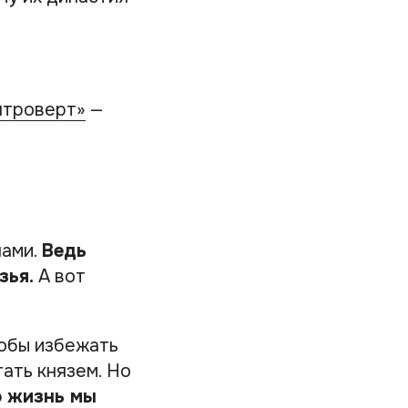
нтроверт»
—
чами.
Ведь
зья.
А вот
тобы избежать
ать князем. Но
о жизнь мы