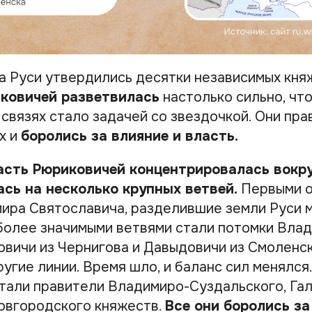
на Руси утвердились десятки независимых кня
ковичей разветвилась
настолько сильно, что
связях стало задачей со звездочкой. Они пра
х и
боролись за влияние и власть.
сть Рюриковичей концентрировалась вокруг
лась на несколько крупных ветвей.
Первыми о
ира Святославича, разделившие земли Руси 
более значимыми ветвями стали потомки Вла
овичи из Чернигова и Давыдовичи из Смоленс
угие линии. Время шло, и баланс сил менялся
тали правители Владимиро-Суздальского, Га
овгородского княжеств.
Все они боролись за