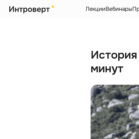
Лекции
Вебинары
П
История
минут