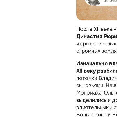
После XII века 
Династия Рюри
их родственных 
огромных земля
Изначально вла
XII веку разби
потомки Владим
сыновьями. Наи
Мономаха, Ольг
выделились и др
влиятельными с
Волынского и Н