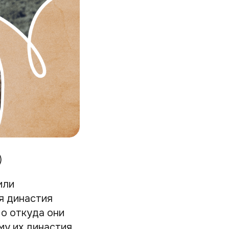
)
или
я династия
Но откуда они
му их династия