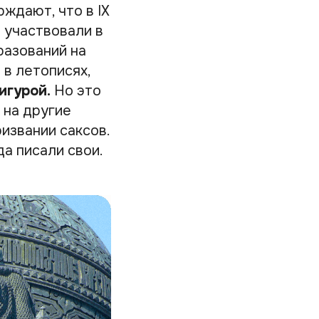
ждают, что в IX
о участвовали в
разований на
 в летописях,
игурой.
Но это
 на другие
ризвании саксов.
да писали свои.