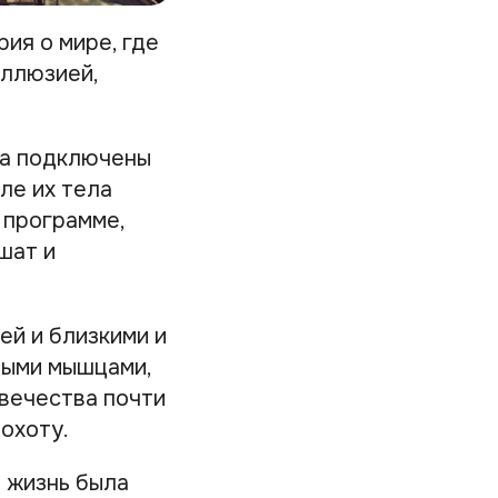
ия о мире, где
иллюзией,
да подключены
ле их тела
 программе,
шат и
ей и близкими и
ными мышцами,
овечества почти
 охоту.
о жизнь была