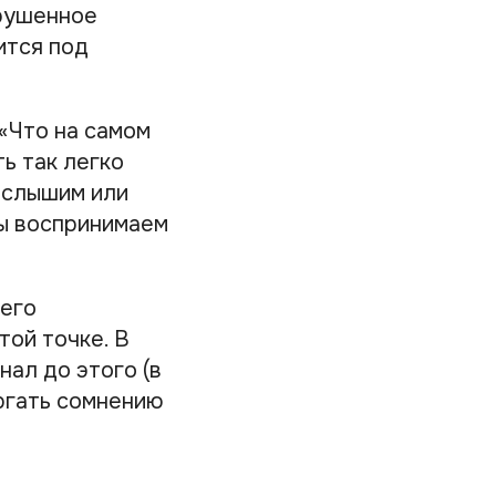
зрушенное
ится под
«Что на самом
ь так легко
, слышим или
мы воспринимаем
 его
той точке. В
нал до этого (в
ергать сомнению