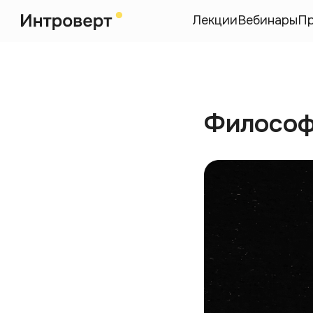
Лекции
Вебинары
П
Философ