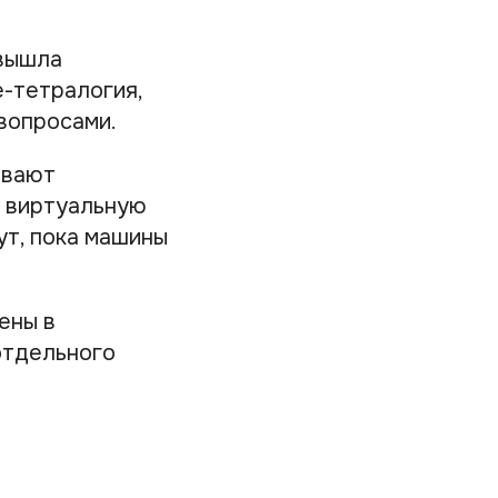
 вышла
е-тетралогия,
вопросами.
ывают
и виртуальную
ут, пока машины
ены в
отдельного