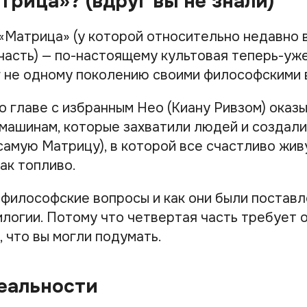
трица»? (вдруг вы не знали)
«Матрица» (у которой относительно недавно
часть) — по-настоящему культовая теперь-уж
 не одному поколению своими философскими 
о главе с избранным Нео (Киану Ривзом) оказ
машинам, которые захватили людей и создал
самую Матрицу), в которой все счастливо жив
ак топливо.
философские вопросы и как они были поставл
илогии. Потому что четвертая часть требует 
о, что вы могли подумать.
еальности