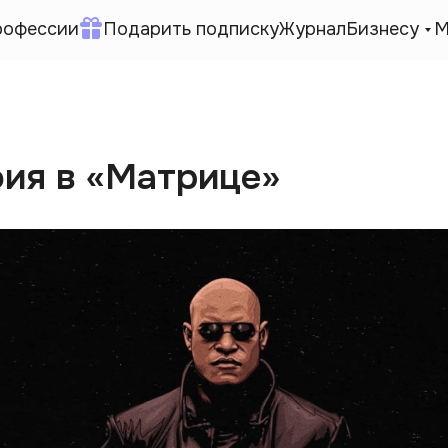
рофессии
Подарить подписку
Журнал
Бизнесу
М
ия в «Матрице»