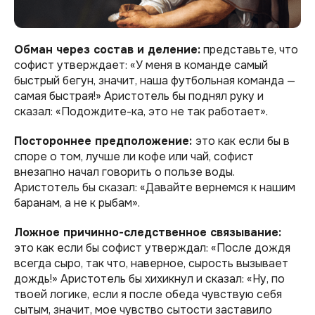
Обман через состав и деление:
представьте, что
софист утверждает: «У меня в команде самый
быстрый бегун, значит, наша футбольная команда —
самая быстрая!» Аристотель бы поднял руку и
сказал: «Подождите-ка, это не так работает».
Постороннее предположение:
это как если бы в
споре о том, лучше ли кофе или чай, софист
внезапно начал говорить о пользе воды.
Аристотель бы сказал: «Давайте вернемся к нашим
баранам, а не к рыбам».
Ложное причинно-следственное связывание:
это как если бы софист утверждал: «После дождя
всегда сыро, так что, наверное, сырость вызывает
дождь!» Аристотель бы хихикнул и сказал: «Ну, по
твоей логике, если я после обеда чувствую себя
сытым, значит, мое чувство сытости заставило