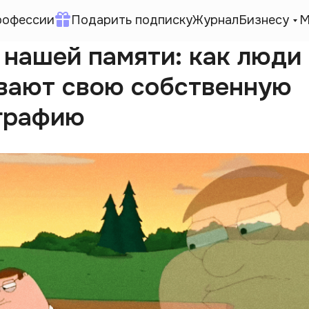
рофессии
Подарить подписку
Журнал
Бизнесу
М
 нашей памяти: как люди
вают свою собственную
графию