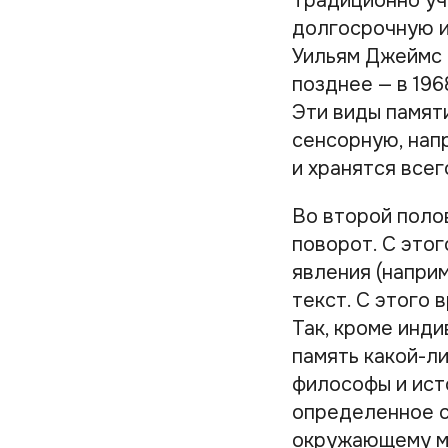
Традиционно уч
долгосрочную и
Уильям Джеймс 
позднее — в 196
Эти виды памят
сенсорную, нап
и хранятся всег
Во второй поло
поворот. С это
явления (наприм
текст. С этого 
Так, кроме инд
память какой-л
философы и ист
определенное с
окружающему ми