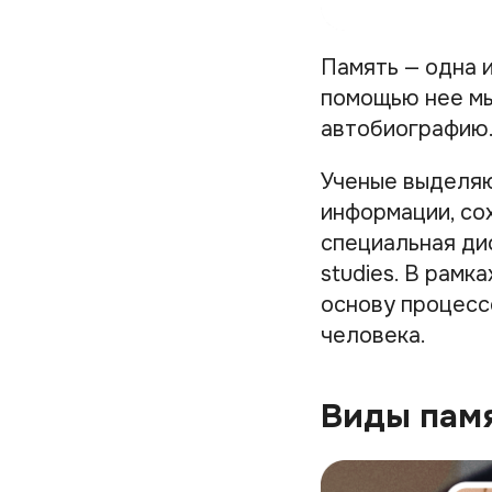
Память — одна 
помощью нее мы
автобиографию
Ученые выделяю
информации, со
специальная ди
studies. В рам
основу процессо
человека.
Виды пам