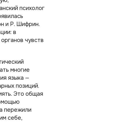
ую,
анский психолог
оявилась
н и Р. Шифрин.
ции: в
 органов чувств
тический
ать многие
ния языка —
арных позиций.
мять. Это общая
помощью
ва пережили
им себе,