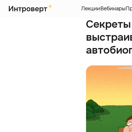
Лекции
Вебинары
П
Секреты
выстраи
автобио