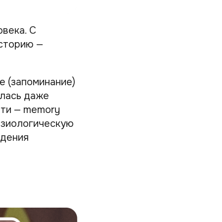
овека. С
сторию —
е (запоминание)
илась даже
яти — memory
физиологическую
едения