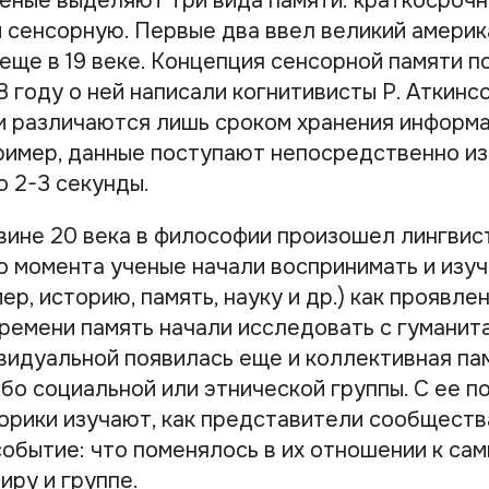
еные выделяют три вида памяти: краткосрочн
 сенсорную. Первые два ввел великий америк
еще в 19 веке. Концепция сенсорной памяти п
8 году о ней написали когнитивисты Р. Аткинсо
и различаются лишь сроком хранения информа
ример, данные поступают непосредственно из
о 2-3 секунды.
вине 20 века в философии произошел лингвис
го момента ученые начали воспринимать и изуч
ер, историю, память, науку и др.) как проявле
времени память начали исследовать с гуманит
ивидуальной появилась еще и коллективная па
ибо социальной или этнической группы. С ее 
орики изучают, как представители сообщест
обытие: что поменялось в их отношении к сам
ру и группе.