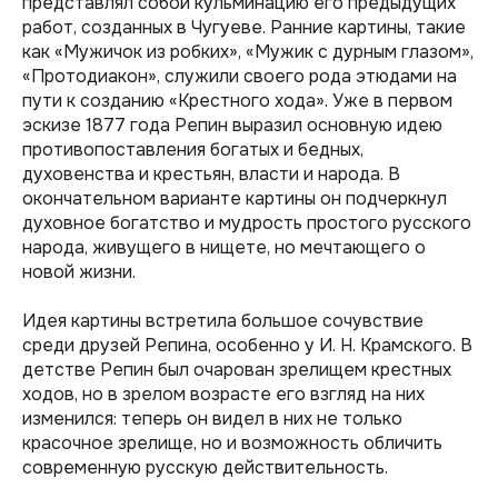
представлял собой кульминацию его предыдущих
работ, созданных в Чугуеве. Ранние картины, такие
как «Мужичок из робких», «Мужик с дурным глазом»,
«Протодиакон», служили своего рода этюдами на
пути к созданию «Крестного хода». Уже в первом
эскизе 1877 года Репин выразил основную идею
противопоставления богатых и бедных,
духовенства и крестьян, власти и народа. В
окончательном варианте картины он подчеркнул
духовное богатство и мудрость простого русского
народа, живущего в нищете, но мечтающего о
новой жизни.
Идея картины встретила большое сочувствие
среди друзей Репина, особенно у И. Н. Крамского. В
детстве Репин был очарован зрелищем крестных
ходов, но в зрелом возрасте его взгляд на них
изменился: теперь он видел в них не только
красочное зрелище, но и возможность обличить
современную русскую действительность.