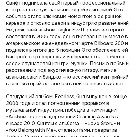
Свифт подписала свой первый профессиональный
контракт со звукозаписывающей компанией. Это
событие стало ключевым моментом в ее ранней
карьере и открыло двери в индустрию развлечений.
Её дебютный альбом Taylor Swift, релиз которого
состоялся в 2006 году, дебютировал на 19 месте в
американском еженедельном чарте Billboard 200 и
поднялся в итоге до 5 позиции. Это обеспечило ей
быстрый старт карьеры и узнаваемость, особенно
среди слушателей кантри-музыки. Песни о любви и
расставании под акустическую гитару, мягкие
аранжировки и банджо — классический кантрийный
стиль, который останется с ней на несколько лет.
Следующий альбом, Fearless, был выпущен в конце
2008 года и стал полноценным прорывом в
музыкальной индустрии, победив в номинации
«Альбом года» на церемонии Grammy Awards в
январе 2010. Синглы с альбома — «Love Story» и
«You Belong with Me», стали хитами, превратив
Тейлор Свифт в знаменитость мирового уровня.