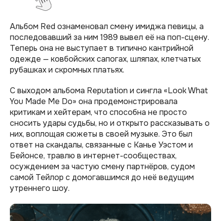
Альбом Red ознаменовал смену имиджа певицы, а
последовавший за ним 1989 вывел её на поп-сцену.
Теперь она не выступает в типично кантрийной
одежде — ковбойских сапогах, шляпах, клетчатых
рубашках и скромных платьях.
С выходом альбома Reputation и сингла «Look What
You Made Me Do» она продемонстрировала
критикам и хейтерам, что способна не просто
сносить удары судьбы, но и открыто рассказывать о
них, воплощая сюжеты в своей музыке. Это был
ответ на скандалы, связанные с Канье Уэстом и
Бейонсе, травлю в интернет-сообществах,
осуждением за частую смену партнёров, судом
самой Тейлор с домогавшимся до неё ведущим
утреннего шоу.