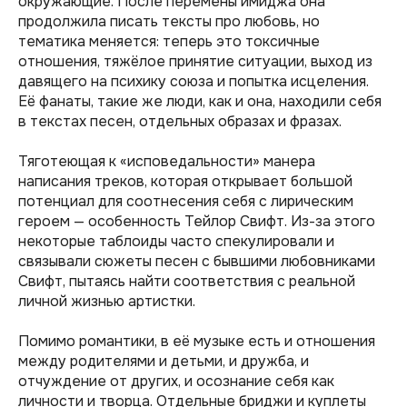
окружающие. После перемены имиджа она
продолжила писать тексты про любовь, но
тематика меняется: теперь это токсичные
отношения, тяжёлое принятие ситуации, выход из
давящего на психику союза и попытка исцеления.
Её фанаты, такие же люди, как и она, находили себя
в текстах песен, отдельных образах и фразах.
Тяготеющая к «исповедальности» манера
написания треков, которая открывает большой
потенциал для соотнесения себя с лирическим
героем — особенность Тейлор Свифт. Из-за этого
некоторые таблоиды часто спекулировали и
связывали сюжеты песен с бывшими любовниками
Свифт, пытаясь найти соответствия с реальной
личной жизнью артистки.
Помимо романтики, в её музыке есть и отношения
между родителями и детьми, и дружба, и
отчуждение от других, и осознание себя как
личности и творца. Отдельные бриджи и куплеты