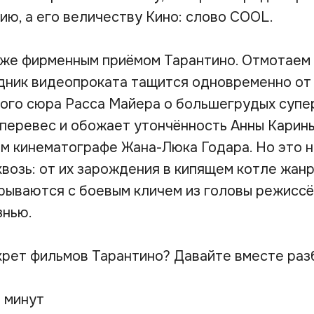
ию, а его величеству Кино: слово COOL.
же фирменным приёмом Тарантино. Отмотаем н
ник видеопроката тащится одновременно от
ого сюра Расса Майера о большегрудых супе
перевес и обожает утончённость Анны Карины
м кинематографе Жана-Люка Годара. Но это не
квозь: от их зарождения в кипящем котле жан
вырываются с боевым кличем из головы режисс
знью.
екрет фильмов Тарантино? Давайте вместе раз
5 минут