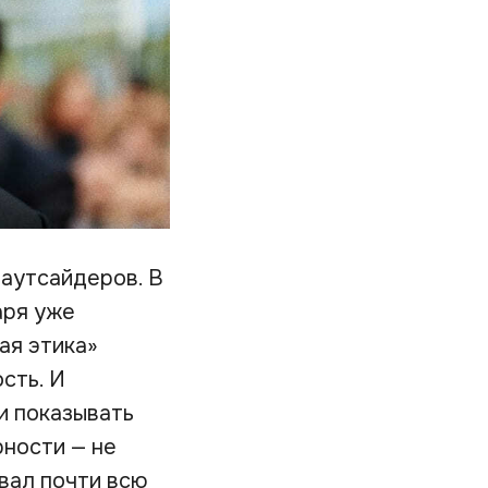
 аутсайдеров. В
аря уже
ая этика»
сть. И
и показывать
ности — не
вал почти всю