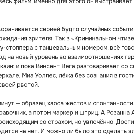
весь фильм, именно для этого он выстраивает
ворачивается серией будто случайных событи
жидания зрителя. Так в «Криминальном чтиве
у-стоппера с танцевальным номером, всё гово
од на новый уровень во взаимоотношениях гер
каин: и пока Винсент Вега разговаривает со 
ркале, Миа Уоллес, лёжа без сознания в гост
своей рвотой.
инут — образец хаоса жестов и спонтанности
авочник, а потом маркер и шприц. А Розанна 
роисходящим со страхом, но увлечённо. Дости
дится на нет. И можно ли было это сделать э