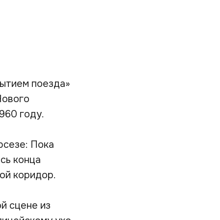
бытием поезда»
Нового
960 году.
рсезе: Пока
сь конца
ой коридор.
й сцене из