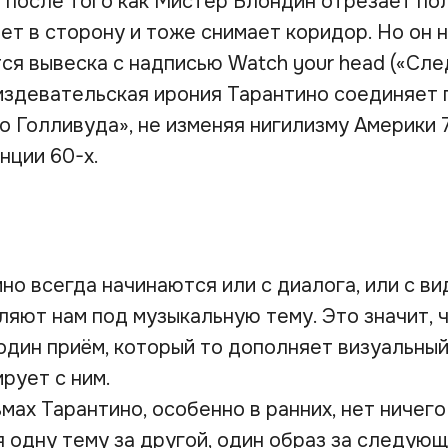
 после того как Мистер Блондин отрезает по
т в сторону и тоже снимает коридор. Но он н
ся вывеска с надписью Watch your head («След
издевательская ирония Тарантино соединяет 
о Голливуда», не изменяя нигилизму Америки 
нции 60-х.
о всегда начинаются или с диалога, или с ви
ляют нам под музыкальную тему. Это значит, 
один приём, который то дополняет визуальный
рует с ним.
мах Тарантино, особенно в ранних, нет ничего
я одну тему за другой, один образ за следующ