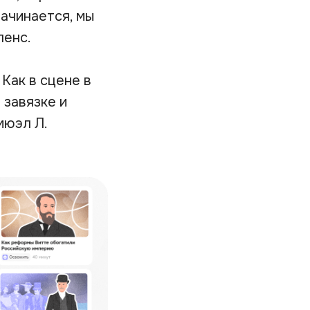
начинается, мы
пенс.
.
Как в сцене в
 завязке и
мюэл Л.