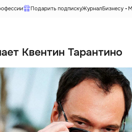
рофессии
Подарить подписку
Журнал
Бизнесу
М
мает Квентин Тарантино