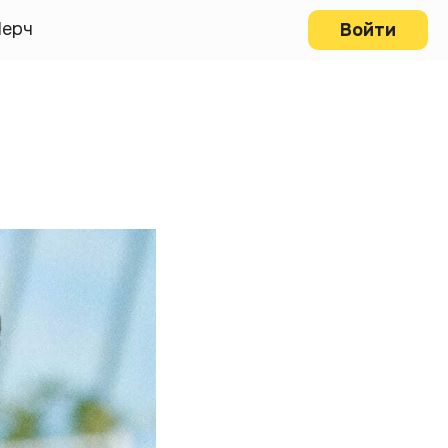
ерч
Войти