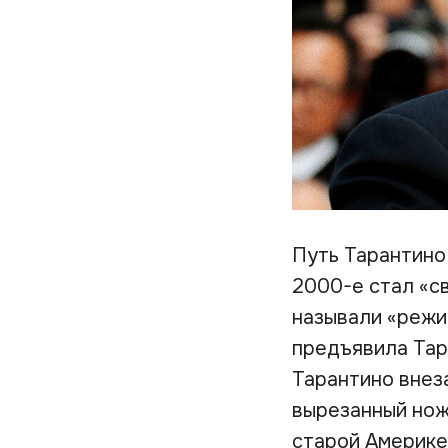
Путь Тарантино 
2000-е стал «с
называли «режис
предъявила Тара
Тарантино внез
вырезанный нож
старой Америке