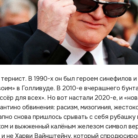
тернист. В 1990-х он был героем синефилов и
воим» в Голливуде. В 2010-е вчерашнего бунт
сёр для всех». Но вот настали 2020-е, и «нов
нтино обвинения: расизм, мизогиния, жестоко
апно снова пришлось срывать с себя рубашку 
ом и выжженный калёным железом символ вер
 и не Харви Вайнштейну, который спродюсиро