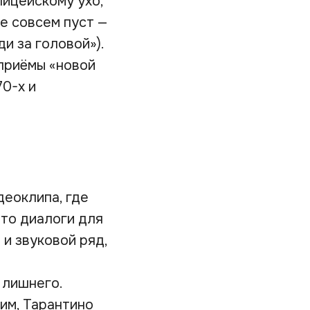
лицейскому ухо,
е совсем пуст —
и за головой»).
приёмы «новой
70-х и
деоклипа, где
что диалоги для
 и звуковой ряд,
 лишнего.
им, Тарантино