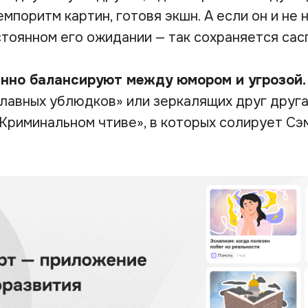
мпоритм картин, готовя экшн. А если он и не 
стоянном его ожидании — так сохраняется сас
анно балансируют между юмором и угрозой
славных ублюдков» или зеркалящих друг друга
«Криминальном чтиве», в которых солирует Сэ