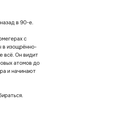
азад в 90-е.
рмегерах с
 в изощрённо-
 всё. Он видит
ровых атомов до
ёра и начинают
бираться.