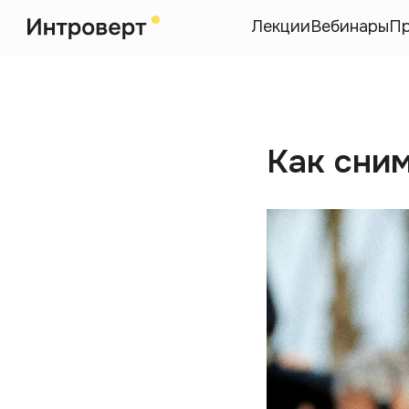
Лекции
Вебинары
П
Как сни