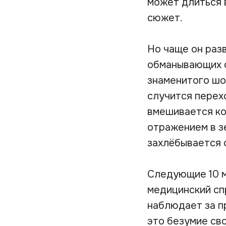
может длиться 
сюжет.
Но чаще он раз
обманывающих о
знаменитого шо
случится перех
вмешивается ко
отражением в зе
захлёбывается 
Следующие 10 м
медицинский спр
наблюдает за п
это безумие сво