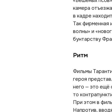
«Бешеных псов»
камера отъезжае
в кадре находит
Так фирменная 
волны» и «новог
бунтарству Фра
Ритм
Фильмы Тарантин
героя представ
него — это ещё 
то контрапункти
При этом в филь
Напротив, ввод