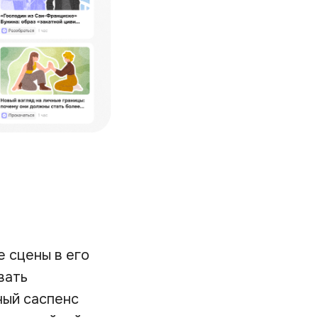
 сцены в его
вать
ный саспенс