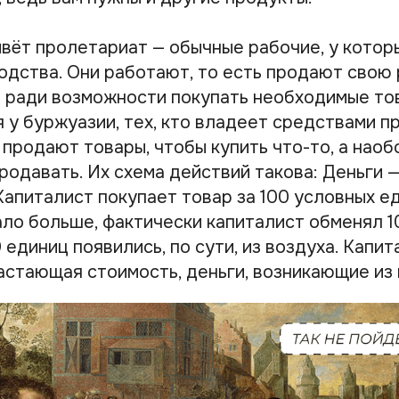
ивёт пролетариат — обычные рабочие, у котор
одства. Они работают, то есть продают свою 
 а ради возможности покупать необходимые то
 у буржуазии, тех, кто владеет средствами п
продают товары, чтобы купить что-то, а наоб
родавать. Их схема действий такова: Деньги 
апиталист покупает товар за 100 условных ед
тало больше, фактически капиталист обменял 
0 единиц появились, по сути, из воздуха. Капит
астающая стоимость, деньги, возникающие из 