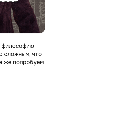
а философию
ко сложным, что
сё же попробуем