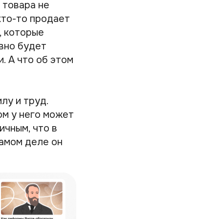
 товара не
кто-то продает
, которые
авно будет
. А что об этом
лу и труд.
ом у него может
ичным, что в
самом деле он