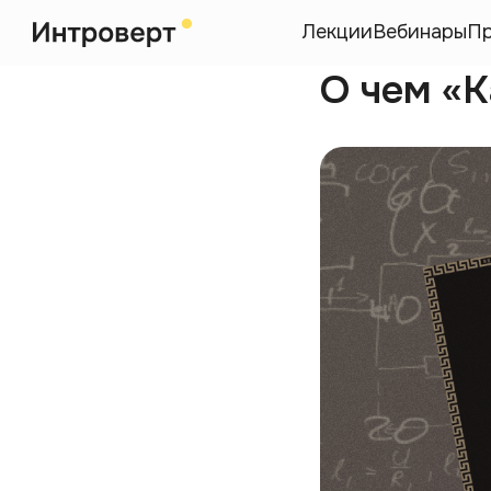
Лекции
Вебинары
П
О чем «