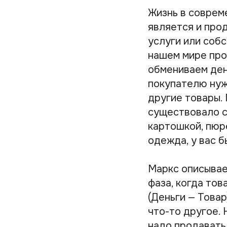
Жизнь в соврем
является и прод
услуги или собс
нашем мире про
обмениваем день
покупателю нуж
другие товары.
существовало с
картошкой, пюре
одежда, у вас б
Маркс описывае
фаза, когда тов
(Деньги — Товар
что-то другое.
надо продавать,