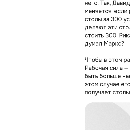
него. Так, Дави
меняется, если 
столы за 300 у
делают эти стол
стоить 300. Рик
думал Маркс?
Чтобы в этом р
Рабочая сила — 
быть больше нав
этом случае ег
получает столь