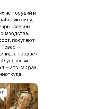
ых нет орудий и
рабочую силу,
вары. Совсем
роизводства.
орот, покупают
— Товар —
иниц, а продает
100 условных
ал — это как раз
ниоткуда.