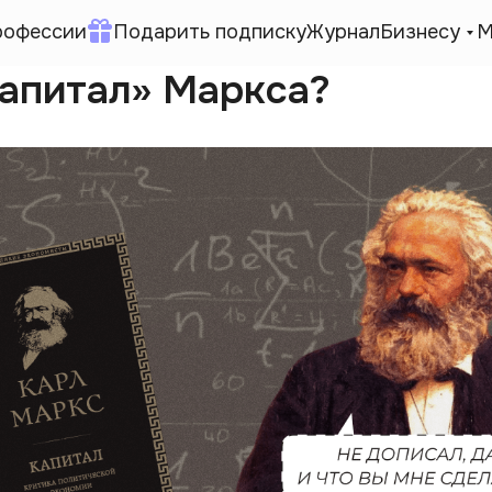
рофессии
Подарить подписку
Журнал
Бизнесу
М
Капитал» Маркса?