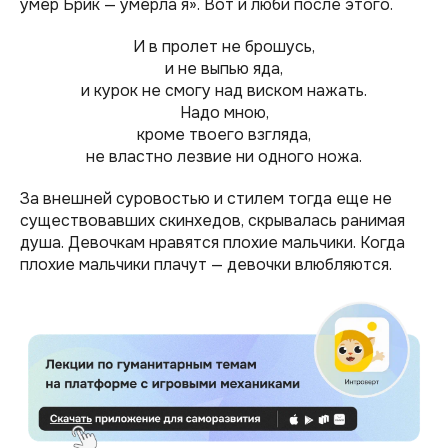
умер Брик — умерла я». Вот и люби после этого.
И в пролет не брошусь,
и не выпью яда,
и курок не смогу над виском нажать.
Надо мною,
кроме твоего взгляда,
не властно лезвие ни одного ножа.
За внешней суровостью и стилем тогда еще не
существовавших скинхедов, скрывалась ранимая
душа. Девочкам нравятся плохие мальчики. Когда
плохие мальчики плачут — девочки влюбляются.