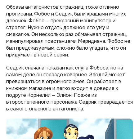
Образы антагонистов стражниц тоже отлично
прописаны. Фобос и Седрик были крашами многих
девочек. Фобос — прекрасный манипулятор и
стратег. Нужно отдать должное его уму и
смекалке. Он несколько раз обманывал стражниц,
манипулировал повстанцами Меридиана. Фобос не
был предсказуемым, сложно было угадать, что он
придумает в новой серии.
Седрик сначала показан как слуга Фобоса, но на
самом деле он гораздо коварнее. Злодей может
превращаться в огромного змея. Он работает в
книжном магазине и легко входит в доверие к
подруге Корнелии — Элион. Позже из
второстепенного персонажа Седрик превращается
в самого опасного антагониста.