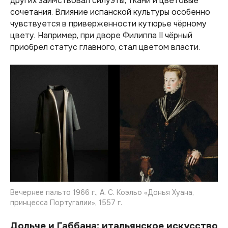
других заимствовал силуэты, ткани и цветовые
сочетания. Влияние испанской культуры особенно
чувствуется в приверженности кутюрье чёрному
цвету. Например, при дворе Филиппа II чёрный
приобрел статус главного, стал цветом власти.
Вечернее пальто 1966 г., А. С. Коэльо «Донья Хуана,
принцесса Португалии», 1557 г.
Дольче и Габбана: итальянское искусство