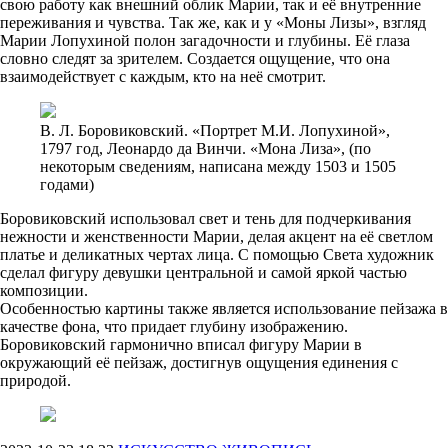
свою работу как внешний облик Марии, так и её внутренние
переживания и чувства. Так же, как и у «Моны Лизы», взгляд
Марии Лопухиной полон загадочности и глубины. Её глаза
словно следят за зрителем. Создается ощущение, что она
взаимодействует с каждым, кто на неё смотрит.
В. Л. Боровиковский. «Портрет М.И. Лопухиной»,
1797 год, Леонардо да Винчи. «Мона Лиза», (по
некоторым сведениям, написана между 1503 и 1505
годами)
Боровиковский использовал свет и тень для подчеркивания
нежности и женственности Марии, делая акцент на её светлом
платье и деликатных чертах лица. С помощью Света художник
сделал фигуру девушки центральной и самой яркой частью
композиции.
Особенностью картины также является использование пейзажа в
качестве фона, что придает глубину изображению.
Боровиковский гармонично вписал фигуру Марии в
окружающий её пейзаж, достигнув ощущения единения с
природой.