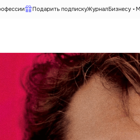
рофессии
Подарить подписку
Журнал
Бизнесу
М
?