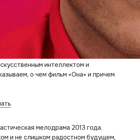
искусственным интеллектом и
казываем, о чем фильм «Она» и причем
чать
астическая мелодрама 2013 года.
ком и не слишком радостном будущем,