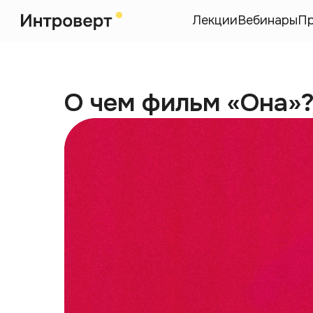
Лекции
Вебинары
П
О чем фильм «Она»