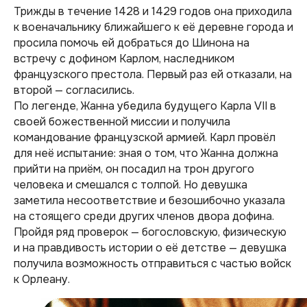
Трижды в течение 1428 и 1429 годов она приходила
к военачальнику ближайшего к её деревне города и
просила помочь ей добраться до Шинона на
встречу с дофином Карлом, наследником
французского престола. Первый раз ей отказали, на
второй — согласились.
По легенде, Жанна убедила будущего Карла VII в
своей божественной миссии и получила
командование французской армией. Карл провёл
для неё испытание: зная о том, что Жанна должна
прийти на приём, он посадил на трон другого
человека и смешался с толпой. Но девушка
заметила несоответствие и безошибочно указала
на стоящего среди других членов двора дофина.
Пройдя ряд проверок — богословскую, физическую
и на правдивость истории о её детстве — девушка
получила возможность отправиться с частью войск
к Орлеану.