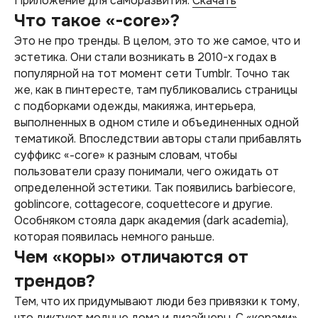
Приложение для саморазвития.
Скачать
Что такое «-core»?
Это не про тренды. В целом, это то же самое, что и
эстетика. Они стали возникать в 2010-х годах в
популярной на тот момент сети Tumblr. Точно так
же, как в пинтересте, там публиковались страницы
с подборками одежды, макияжа, интерьера,
выполненных в одном стиле и объединенных одной
тематикой. Впоследствии авторы стали прибавлять
суффикс «-core» к разным словам, чтобы
пользователи сразу понимали, чего ожидать от
определенной эстетики. Так появились barbiecore,
goblincore, cottagecore, coquettecore и другие.
Особняком стояла дарк академия (dark academia),
которая появилась немного раньше.
Чем «коры» отличаются от
трендов?
Тем, что их придумывают люди без привязки к тому,
что диктуют модные дома и дизайнеры. С «корами»