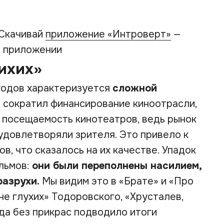
 Скачивай
приложение «Интроверт»
—
м приложении
ихих»
годов характеризуется
сложной
Р сократил финансирование киноотрасли,
а посещаемость кинотеатров, ведь рынок
удовлетворяли зрителя. Это привело к
, что сказалось на их качестве. Упадок
льмов:
они были переполнены насилием,
разрухи.
Мы видим это в «Брате» и «Про
не глухих» Тодоровского, «Хрусталев,
да без прикрас подводило итоги