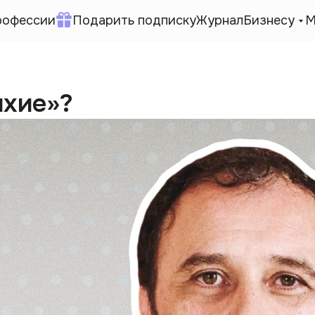
рофессии
Подарить подписку
Журнал
Бизнесу
М
ихие»?