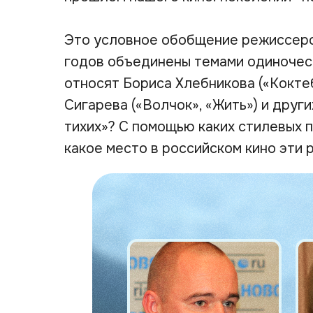
Это условное обобщение режиссеров
годов объединены темами одиночест
относят Бориса Хлебникова («Кокте
Сигарева («Волчок», «Жить») и друг
тихих»? С помощью каких стилевых 
какое место в российском кино эти