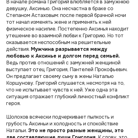
В начале романа Григорий влюбляется в замужнюю
девушку, Аксинью. Она несчастна в браке со
Степаном Астаховым: после первой брачной ночи
тот начал изменять жене и применять к ней
физическое насилие. Постепенно Аксинья находит
утешение во взаимной любви к Григорию. Но тот
оказывается неспособным на решительные
действия.
Мужчина разрывается между
любовью к Аксинье и долгом перед семьей.
Ведь против отношений с замужней женщиной
выступает отец Григория, Пантелей Прокофьевич.
Он предлагает своему сыну в жены Наталью
Коршунову. Григорий слушается, несмотря на то,
что не испытывает чувств к ней. Уже одна эта
ситуация отражает глубокий личностный конфликт
героя.
Шолохов всячески подчеркивает пылкость и
грубость Аксиньи и холодность и спокойствие
Натальи.
Это не просто разные женщины, это
две составляющие души Григория.
К слову, это