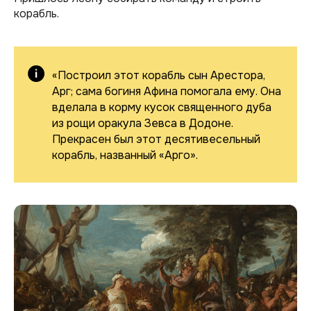
корабль.
«Построил этот корабль сын Арестора,
Арг; сама богиня Афина помогала ему. Она
вделала в корму кусок священного дуба
из рощи оракула Зевса в Додоне.
Прекрасен был этот десятивесельный
корабль, названный «Арго».