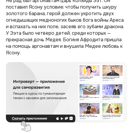
Не рад был аргонавтам царь Колхиды Ээт. Он
поставил Ясону условие: чтобы получить шкуру
золотого барана, герой должен укротить двух
огнедышащих медноногих быков бога войны Ареса
и вспахать на них поле, засеяв его зубами дракона.
У Ээта было четверо детей, среди которых —
прекрасная дочь Медея. Богиня Афродита пришла
на помощь аргонавтам и внушила Медее любовь к
Ясону.