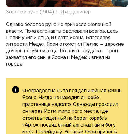
Золотое руно (1904), Г. Дж. Дрейпер
Однако золотое руно не принесло желанной
власти. Пока аргонавты одолевали врагов, царь
Пелий убил и отца, и брата Ясона. Благодаря
хитрости Медеи, Ясон отомстил Пелию — царские
дочери погубили отца. Но опять неудача — трон
захватил его сын, а Ясона и Медею изгнал из
города.
«Безрадостна была вся дальнейшая жизнь
Ясона. Нигде не находил он себе
пристанища надолго. Однажды проходил
он через Истм, мимо того места, где
стоял вытащенный на берег корабль
«Арго», посвященный аргонавтам и богу
моря, Посейдону. Усталый Ясон прилег в