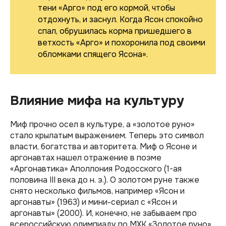
тени «Арго» под его кормой, чтобы
отдохнуть, и заснул. Когда Ясон спокойно
спал, обрушилась корма пришедшего в
ветхость «Арго» и похоронила под своими
обломками спящего Ясона».
Влияние мифа на культуру
Миф прочно осел в культуре, а «золотое руно»
стало крылатым выражением. Теперь это символ
власти, богатства и авторитета. Миф о Ясоне и
аргонавтах нашел отражение в поэме
«Аргонавтика» Аполлония Родосского (1-ая
половина III века до н. э.). О золотом руне также
снято несколько фильмов, например «Ясон и
аргонавты» (1963) и мини-сериал с «Ясон и
аргонавты» (2000). И, конечно, не забываем про
всероссийскую олимпиаду по МХК «Золотое руно».