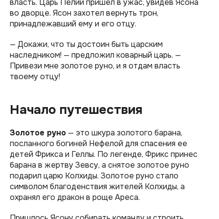
власть. Царь Пелий пришел в ужас, увидев Ясона
во дворце. Ясон захотел вернуть трон,
принадлежавший ему и его отцу.
— Докажи, что ты достоин быть царским
наследником! — предложил коварный царь. —
Привези мне золотое руно, и я отдам власть
твоему отцу!
Начало путешествия
Золотое руно
— это шкура золотого барана,
посланного богиней Нефелой для спасения ее
детей Фрикса и Геллы. По легенде, Фрикс принес
барана в жертву Зевсу, а снятое золотое руно
подарил царю Колхиды. Золотое руно стало
символом благоденствия жителей Колхиды, а
охранял его дракон в роще Ареса.
Пришлось Ясону собирать команду и строить