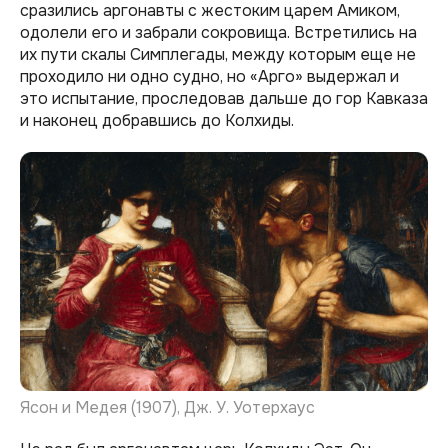
сразились аргонавты с жестоким царем Амиком,
одолели его и забрали сокровища. Встретились на
их пути скалы Симплегады, между которым еще не
проходило ни одно судно, но «Арго» выдержал и
это испытание, проследовав дальше до гор Кавказа
и наконец добравшись до Колхиды.
Ясон и Медея (1907), Дж. У. Уотерхаус