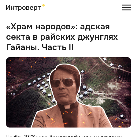
«Храм народов»: адская
секта в райских джунглях
Гайаны. Часть II
Ноябрь 1978 года. Затерянный уголок в джунглях