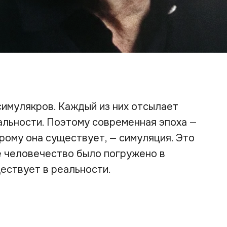
симулякров. Каждый из них отсылает
еальности. Поэтому современная эпоха —
орому она существует, — симуляция. Это
е человечество было погружено в
ществует в реальности.