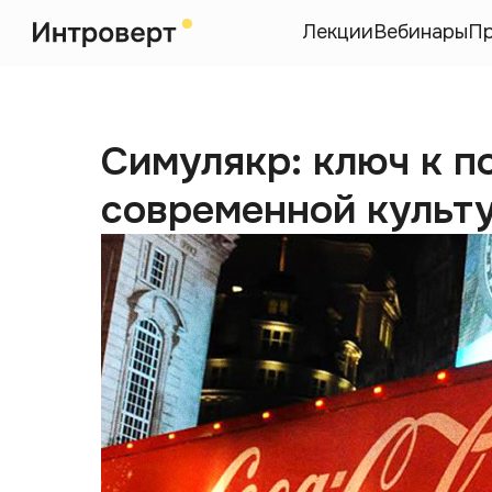
Лекции
Вебинары
П
Симулякр: ключ к 
современной культ