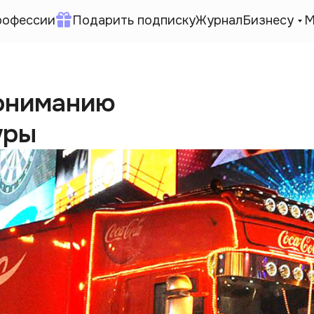
рофессии
Подарить подписку
Журнал
Бизнесу
М
пониманию
уры