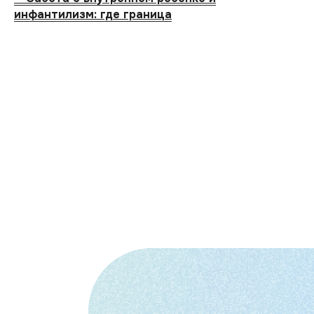
инфантилизм: где граница