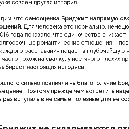
 уже совсем другая история.
идим, что
самооценка Бриджит напрямую свя
ношений
. Для человека это нормально: немецк
016 года показало, что одиночество снижает
долгосрочные романтические отношения — по
каждого расставания падает в глубочайшую я
часто похож на свалку, у нее много плохих пр
выбирает настоящих негодяев.
ошлого сильно повлияли на благополучие Бри
ведение. Поэтому прежде чем встретить над
е раз вступала в не самые полезные для ее с
 Бриджит не складываются о