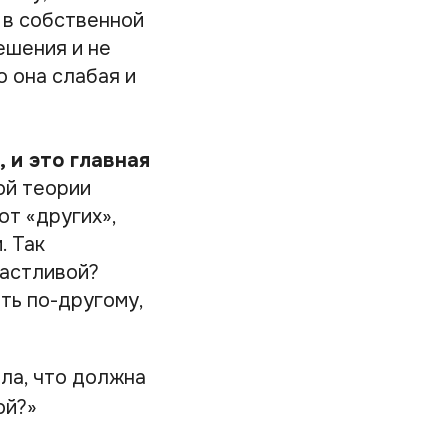
 в собственной
ешения и не
о она слабая и
 и это главная
ой теории
от «других»,
. Так
частливой?
ть по-другому,
ла, что должна
ой?»