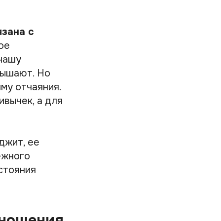
зана с
ое
 нашу
вышают. Но
му отчаяния.
ивычек, а для
джит, ее
ежного
остояния
тношения