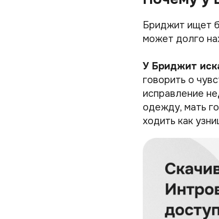
Бриджит ищет б
может долго на
У Бриджит иск
говорить о чув
исправление не
одежду, мать г
ходить как узн