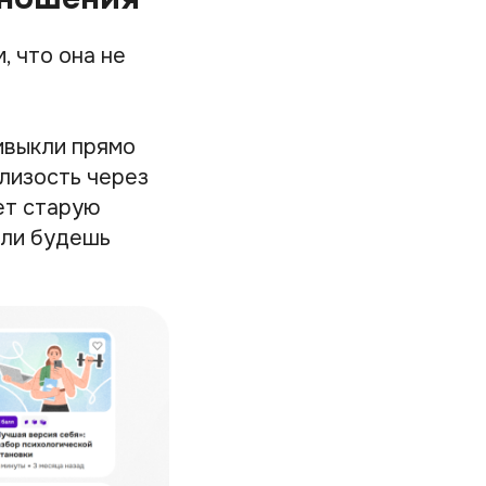
, что она не
ивыкли прямо
близость через
ет старую
сли будешь