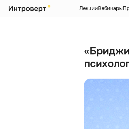
Лекции
Вебинары
П
«Бриджи
психоло