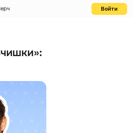
ерч
Войти
ьчишки»: