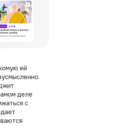
акомую ей
вусмысленно.
иджит
самом деле
ижаться с
здает
иваются