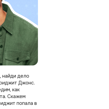
, найди дело
Бриджит Джонс.
дим, как
ста. Скажем
Бриджит попала в