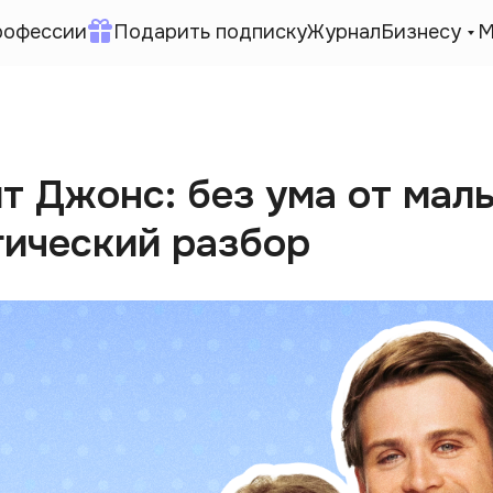
рофессии
Подарить подписку
Журнал
Бизнесу
М
т Джонс: без ума от мал
гический разбор