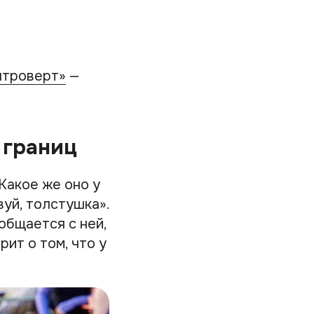
нтроверт»
—
 границ
Какое же оно у
уй, толстушка».
общается с ней,
рит о том, что у