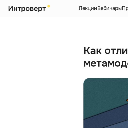
Лекции
Вебинары
П
Как отл
метамод