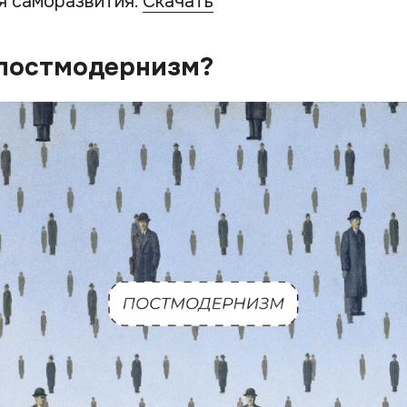
я саморазвития.
Скачать
 постмодернизм?