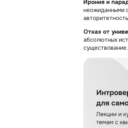
Ирония и пара
неожиданными о
авторитетность
Отказ от унив
абсолютных ист
существование.