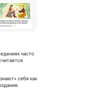
ведениях часто
считается
знают» себя как
оздания.