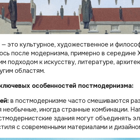
— это культурное, художественное и филосо
ось после модернизма, примерно в середине X
м подходом к искусству, литературе, архитек
угим областям.
 ключевых особенностей постмодернизма:
ей:
в постмодернизме часто смешиваются раз
я необычные, иногда странные комбинации. На
стмодернистские здания могут объединять э
стиля с современными материалами и дизайно