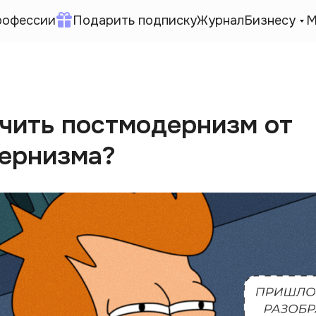
рофессии
Подарить подписку
Журнал
Бизнесу
М
ичить постмодернизм от
ернизма?