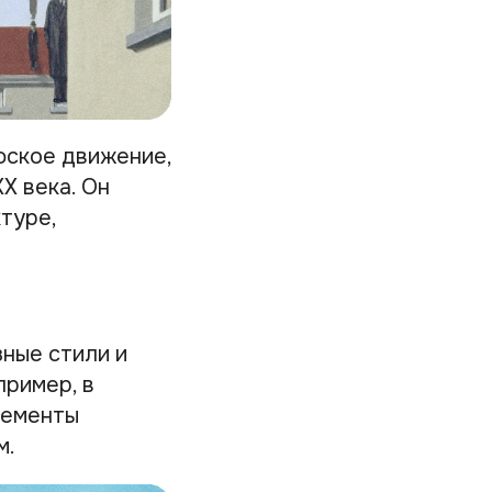
фское движение,
X века. Он
туре,
ные стили и
пример, в
лементы
м.