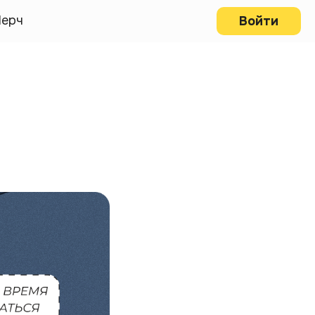
ерч
Войти