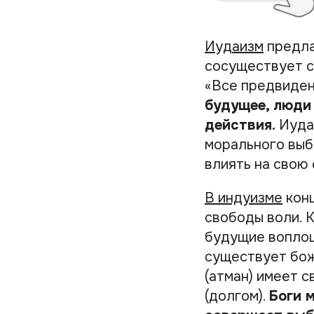
Иудаизм
предла
сосуществует с
«Все предвиден
будущее, люди
действия.
Иудаи
морального выб
влиять на свою 
В индуизме
конц
свободы воли. 
будущие воплощ
существует бож
(атман) имеет 
(долгом).
Боги 