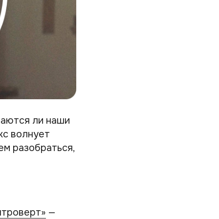
таются ли наши
кс волнует
ем разобраться,
нтроверт»
—