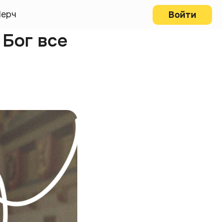
ерч
Войти
 Бог все