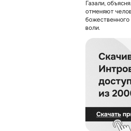
Газали, объясн
отменяют челов
божественного 
воли.