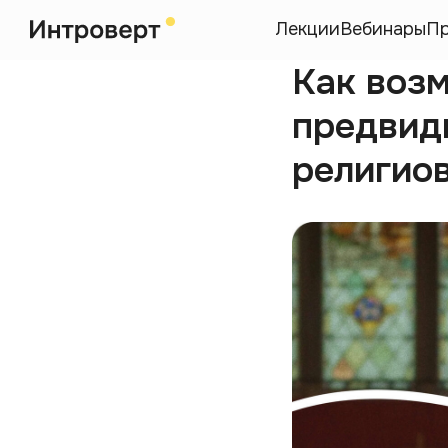
Лекции
Вебинары
П
Как возм
предвид
религио