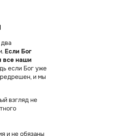
я
 два
и.
Если Бог
я все наши
ь если Бог уже
предрешен, и мы
ый взгляд не
стного
я и не обязаны