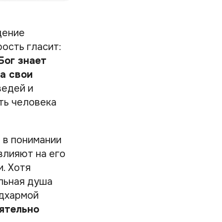
дение
ость гласит:
Бог знает
а свои
ведей и
ть человека
 в понимании
влияют на его
. Хотя
льная душа
 дхармой
оятельно