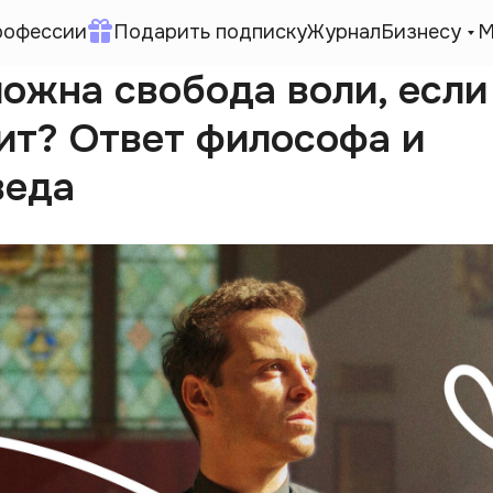
рофессии
Подарить подписку
Журнал
Бизнесу
М
ожна свобода воли, если
ит? Ответ философа и
веда