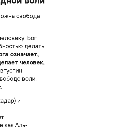
одной воли
зможна свобода
человеку. Бог
обностью делать
ога означает,
елает человек,
вгустин
вободе воли,
.
адар) и
ет
е как Аль-