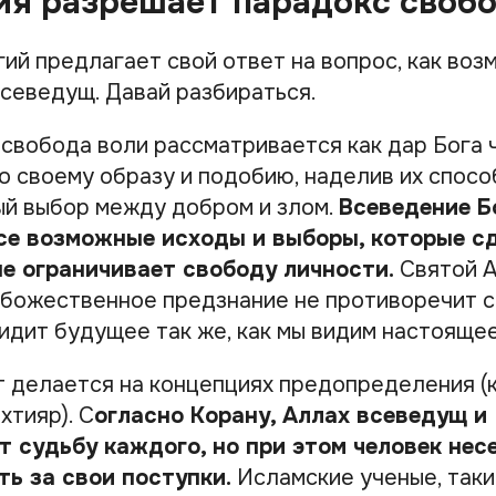
ия разрешает парадокс своб
гий предлагает свой ответ на вопрос, как во
всеведущ. Давай разбираться.
свобода воли рассматривается как дар Бога 
о своему образу и подобию, наделив их спос
й выбор между добром и злом.
Всеведение Б
се возможные исходы и выборы, которые сд
не ограничивает свободу личности.
Святой А
 божественное предзнание не противоречит с
идит будущее так же, как мы видим настоящее
 делается на концепциях предопределения (к
хтияр). С
огласно Корану, Аллах всеведущ и
 судьбу каждого, но при этом человек нес
ь за свои поступки.
Исламские ученые, таки