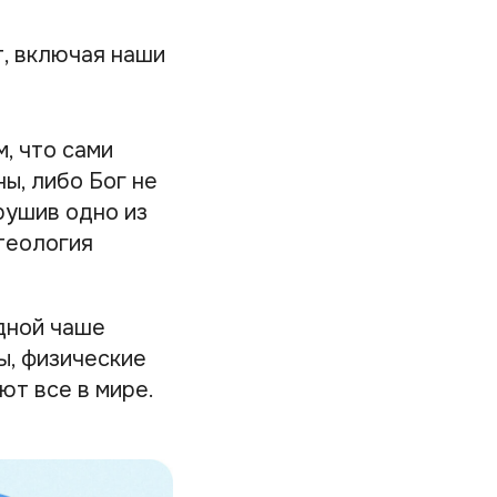
т, включая наши
, что сами
ы, либо Бог не
рушив одно из
теология
одной чаше
ы, физические
ют все в мире.