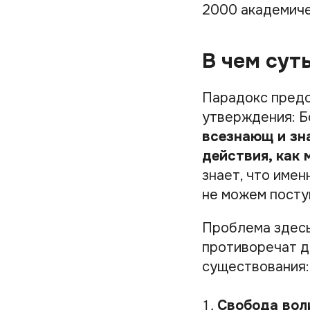
2000 академиче
В чем сут
Парадокс предо
утверждения: Б
всезнающ и зна
действия, как
знает, что имен
не можем поступ
Проблема здесь 
противоречат д
существования:
Свобода вол