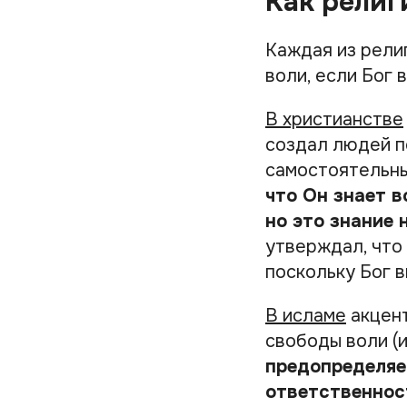
Как религ
Каждая из рели
воли, если Бог 
В христианстве
создал людей п
самостоятельны
что Он знает в
но это знание 
утверждал, что
поскольку Бог в
В исламе
акцент
свободы воли (и
предопределяет
ответственност