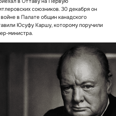
приехал в Оттаву на Первую
тлеровских союзников. 30 декабря он
 войне в Палате общин канадского
тавили Юсуфу Каршу, которому поручили
ер-министра.