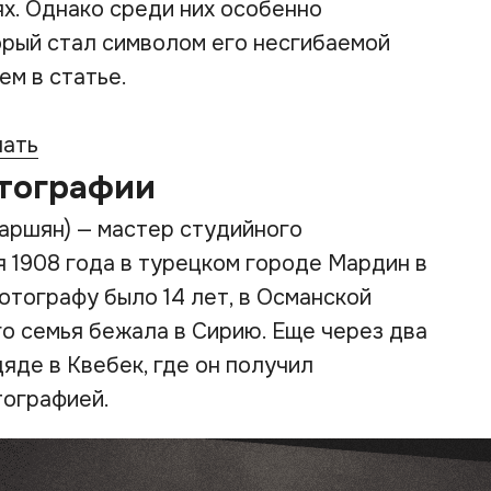
ях. Однако среди них особенно
рый стал символом его несгибаемой
ем в статье.
чать
тографии
аршян) — мастер студийного
 1908 года в турецком городе Мардин в
отографу было 14 лет, в Османской
го семья бежала в Сирию. Еще через два
яде в Квебек, где он получил
тографией.