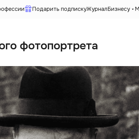
рофессии
Подарить подписку
Журнал
Бизнесу
М
ого фотопортрета