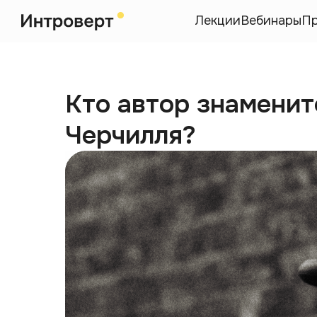
Лекции
Вебинары
П
Кто автор знаменит
Черчилля?