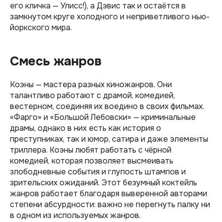
его кличка — Улисс!), а Дэвис так и остаётся в
замкнутом круге холодного и неприветливого нью-
йоркского мира.
Смесь жанров
Коэны — мастера разных киножанров. Они
талантливо работают с драмой, комедией,
вестерном, соединяя их воедино в своих фильмах.
«Фарго» и «Большой Лебовски» — криминальные
драмы, однако в них есть как история о
преступниках, так и юмор, сатира и даже элементы
триллера. Коэны любят работать с чёрной
комедией, которая позволяет высмеивать
злободневные события и глупость штампов и
зрительских ожиданий. Этот безумный коктейль
жанров работает благодаря выверенной авторами
степени абсурдности: важно не перегнуть палку ни
в одном из используемых жанров.