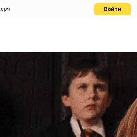
ерч
Войти