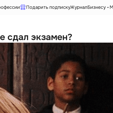
рофессии
Подарить подписку
Журнал
Бизнесу
М
не сдал экзамен?