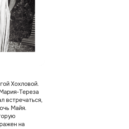
гой Хохловой.
 Мария-Тереза
ал встречаться,
дочь Майя.
оторую
ражен на