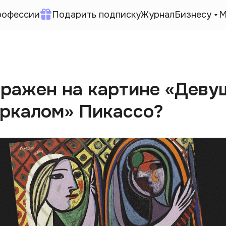
рофессии
Подарить подписку
Журнал
Бизнесу
М
бражен на картине «Деву
еркалом» Пикассо?