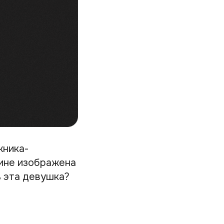
жника-
тине изображена
ь эта девушка?