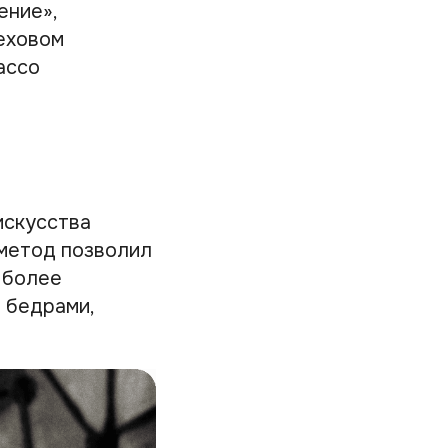
ение»,
меховом
ассо
искусства
 метод позволил
 более
 бедрами,