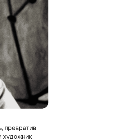
, превратив
м художник