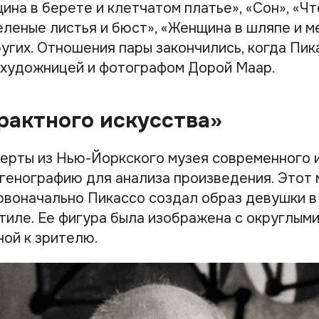
на в берете и клетчатом платье», «Сон», «Чт
еленые листья и бюст», «Женщина в шляпе и 
угих. Отношения пары закончились, когда Пик
 художницей и фотографом Дорой Маар.
рактного искусства»
сперты из Нью-Йоркского музея современного 
генографию для анализа произведения. Этот
ервоначально Пикассо создал образ девушки в
тиле. Ее фигура была изображена с округлыми
ной к зрителю.