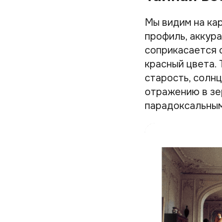
Мы видим на ка
профиль, аккур
соприкасается 
красный цвета. 
старость, солнц
отражению в зе
парадоксальным