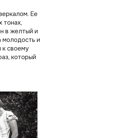
зеркалом. Ее
 тонах,
н в желтый и
а молодость и
я к своему
раз, который