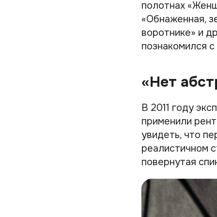
полотнах «Женщи
«Обнаженная, з
воротнике» и др
познакомился с
«Нет абст
В 2011 году эк
применили рент
увидеть, что п
реалистичном с
повернутая спи