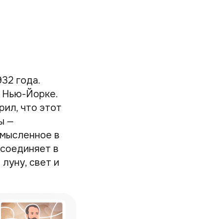
32 года.
в Нью-Йорке.
рил, что этот
ы —
смысленное в
 соединяет в
луну, свет и