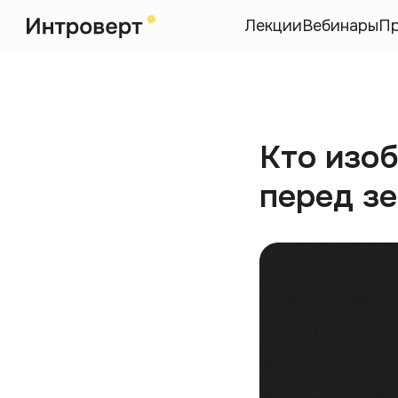
Лекции
Вебинары
П
Кто изо
перед з