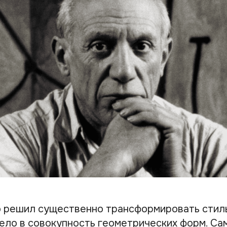
 решил существенно трансформировать стиль
ело в совокупность геометрических форм. Са