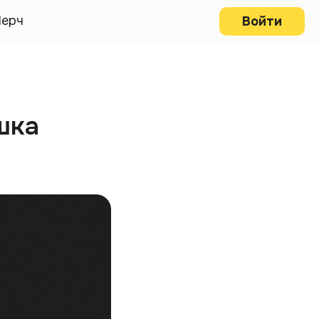
ерч
Войти
шка