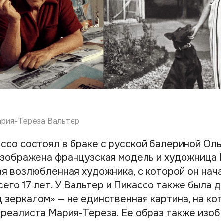
ария-Тереза Вальтер
ссо состоял в браке с русской балериной Оль
изображена французская модель и художница
ая возлюбленная художника, с которой он нач
сего 17 лет. У Вальтер и Пикассо также была 
 зеркалом» — не единственная картина, на к
реалиста Мария-Тереза. Ее образ также изоб