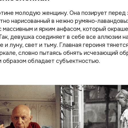
ртине молодую женщину. Она позирует перед 
атно нарисованный в нежно румяно-лавандовых
с массивным и ярким анфасом, который окраше
Так, девушка соединяет в себе все аллюзии н
е и луну, свет и тьму. Главная героиня тянетс
ркале, словно пытаясь обнять исчезающий об
 образом обладает субъектностью.