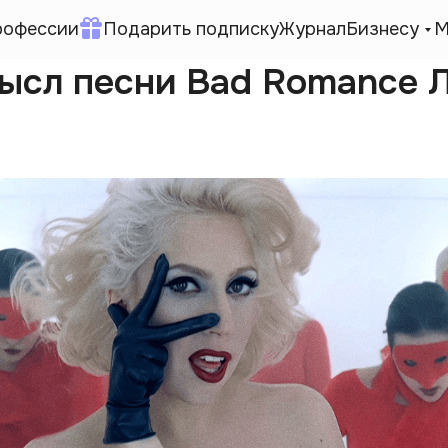
рофессии
Подарить подписку
Журнал
Бизнесу
М
мысл песни Bad Romance 