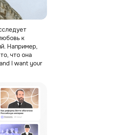
исследует
любовь к
й. Например,
то, что она
and I want your