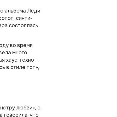
го альбома Леди
ропоп, синти-
ьера состоялась
году во время
овела много
ая хаус-техно
ь в стиле поп»,
нстру любви», с
а говорила, что