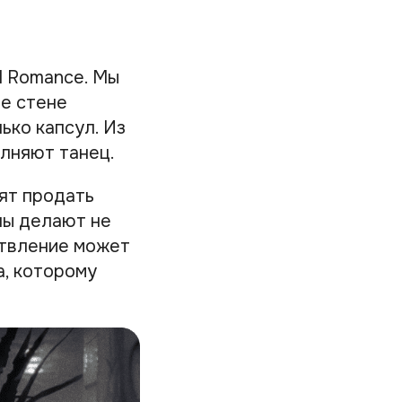
d Romance. Мы
е стене
ько капсул. Из
олняют танец.
тят продать
ны делают не
ствление может
а, которому