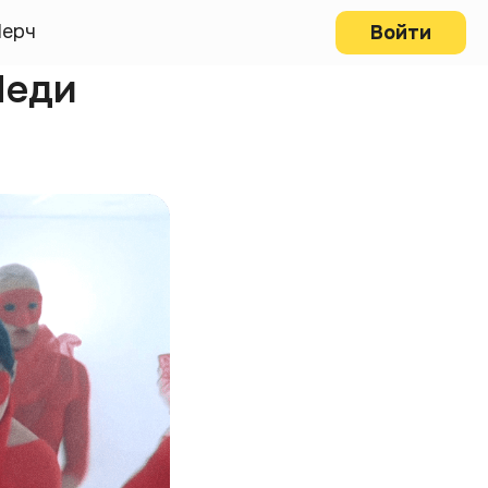
ерч
Войти
Леди