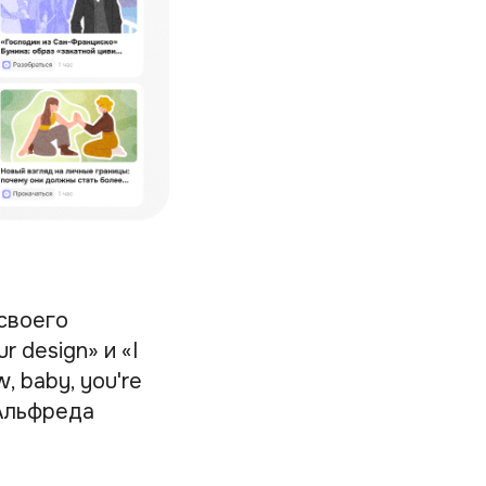
своего
r design» и «I
w, baby, you're
 Альфреда