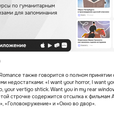
 Romance также говорится о полном принятии 
и недостатками: «I want your horror, I want you
, your vertigo shtick. Want you in my rear windo
в этой строчке содержится отсылка к фильмам
», «Головокружение» и «Окно во двор».