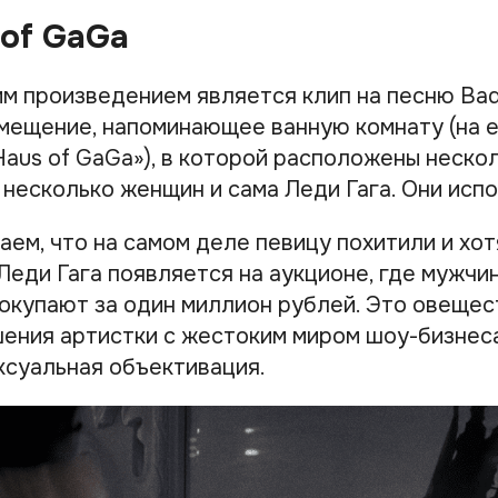
 of GaGa
м произведением является клип на песню Ba
мещение, напоминающее ванную комнату (на е
Haus of GaGa»), в которой расположены нескол
 несколько женщин и сама Леди Гага. Они исп
аем, что на самом деле певицу похитили и хо
Леди Гага появляется на аукционе, где мужчи
 покупают за один миллион рублей. Это овеще
ения артистки с жестоким миром шоу-бизнес
ксуальная объективация.