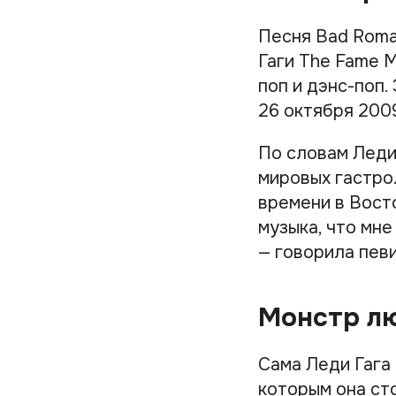
Песня Bad Roma
Гаги The Fame M
поп и дэнс-поп.
26 октября 2009
По словам Леди 
мировых гастрол
времени в Вост
музыка, что мне
— говорила певи
Монстр л
Сама Леди Гага
которым она сто