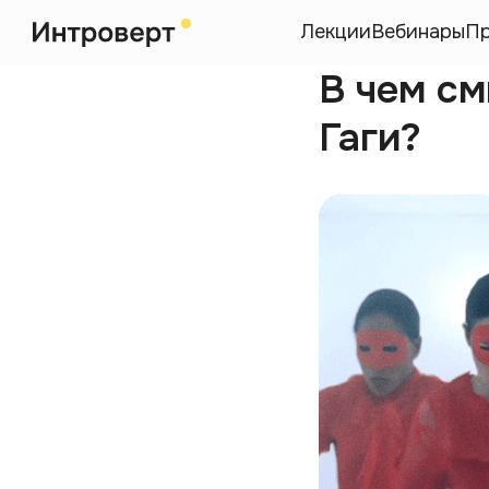
Лекции
Вебинары
П
В чем с
Гаги?