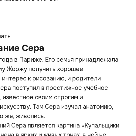
чать
ание Сера
года в Париже. Его семья принадлежала
ому Жоржу получить хорошее
 интерес к рисованию, и родители
Сера поступил в престижное учебное
, известное своим строгим и
искусству. Там Сера изучал анатомию,
о же, живопись.
ний Сера является картина «Купальщики
нена в ярких и живых тонах, в ней не