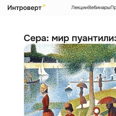
Лекции
Вебинары
П
Сера: мир пуантили