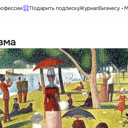
рофессии
Подарить подписку
Журнал
Бизнесу
М
зма