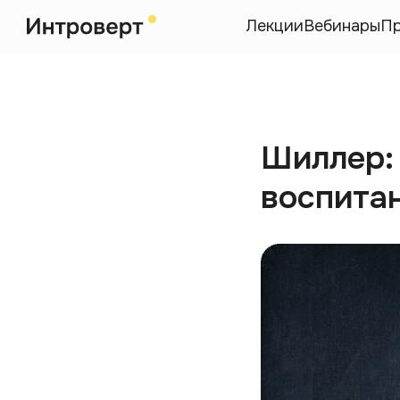
Лекции
Вебинары
П
Шиллер:
воспита