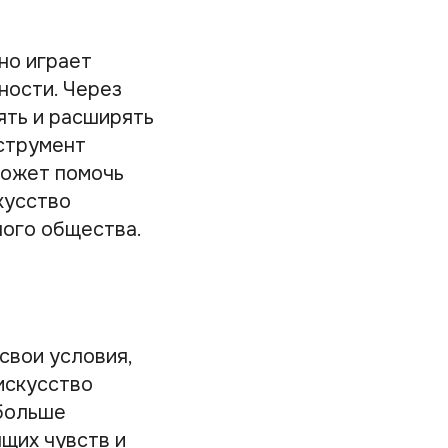
но играет
ности. Через
ять и расширять
нструмент
может помочь
кусство
ного общества.
свои условия,
искусство
 больше
щих чувств и