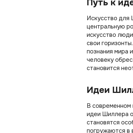
Путь к ид
Искусство для 
центральную ро
искусство люди
свои горизонты
познания мира и
человеку обрес
становится нео
Идеи Шил
В современном 
идеи Шиллера о
становятся осо
погружаются в 