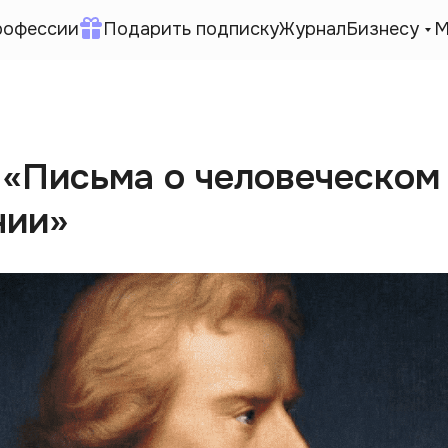
рофессии
Подарить подписку
Журнал
Бизнесу
М
 «Письма о человеческом
нии»