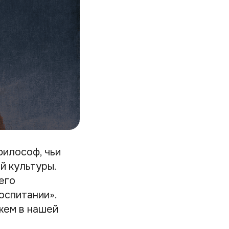
философ, чьи
й культуры.
его
оспитании».
жем в нашей