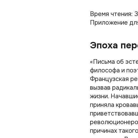
Время чтения: 3
Приложение дл
Эпоха пе
«Письма об эст
философа и поэт
Французская ре
вызвав радикал
жизни. Начавши
приняла кровав
приветствовавш
революционеров
причинах такого