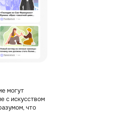
ие могут
е с искусством
разумом, что