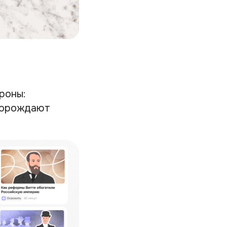
роны:
 порождают