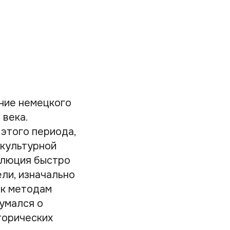
ние немецкого
 века.
этого периода,
 культурной
олюция быстро
ли, изначально
 к методам
умался о
торических