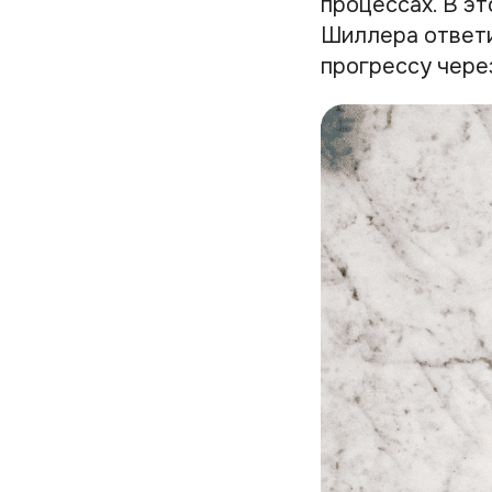
процессах. В э
Шиллера ответи
прогрессу чере