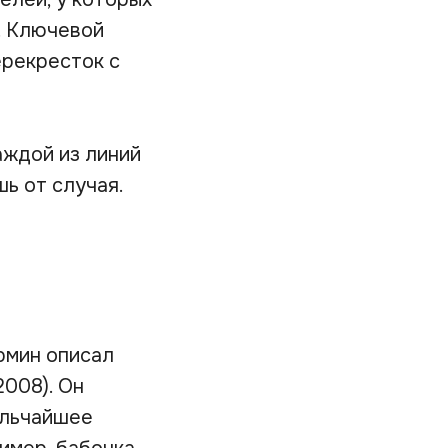
е. Ключевой
ерекресток с
аждой из линий
ь от случая.
рмин описал
008). Он
ельчайшее