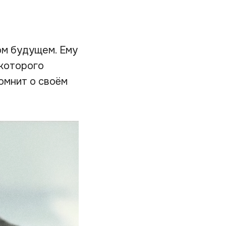
ом будущем. Ему
 которого
омнит о своём