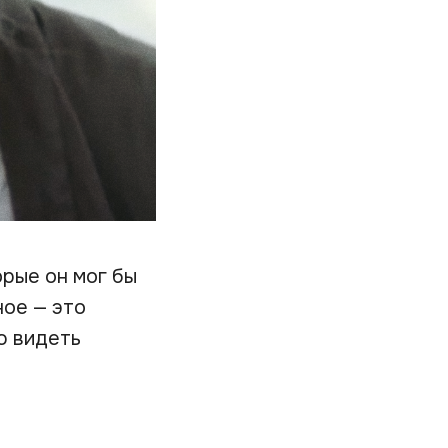
орые он мог бы
ное — это
ю видеть