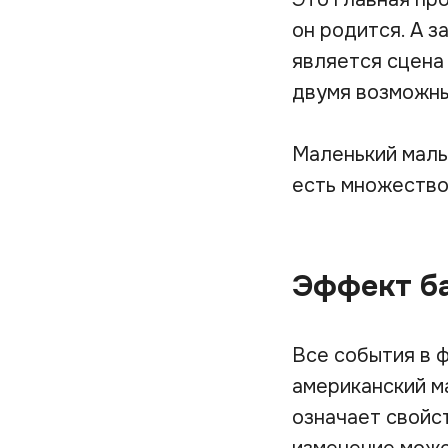
он родится. А з
является сцена
двумя возможны
Маленький маль
есть множество 
Эффект б
Все события в 
американский м
означает свойс