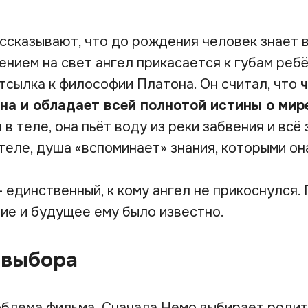
ассказывают, что до рождения человек знает 
нием на свет ангел прикасается к губам ребён
отсылка к философии Платона. Он считал, что
на и обладает всей полнотой истины о мир
 в теле, она пьёт воду из реки забвения и всё
теле, душа «вспоминает» знания, которыми он
— единственный, к кому ангел не прикоснулся
ние и будущее ему было известно.
 выбора
облема фильма. Сначала Немо выбирает родит