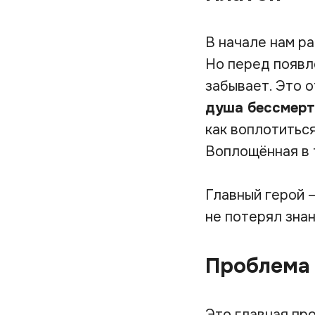
В начале нам р
Но перед появле
забывает. Это 
душа бессмерт
как воплотиться
Воплощённая в 
Главный герой 
не потерял зна
Проблема
Это главная пр