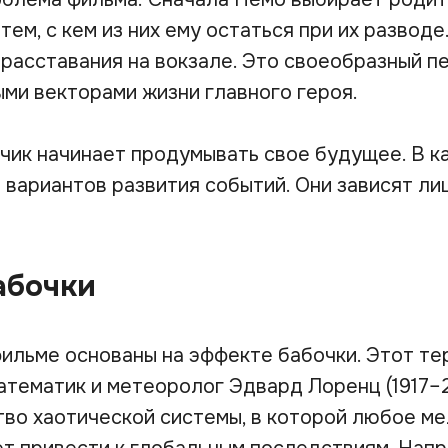
атем, с кем из них ему остаться при их развод
 расставания на вокзале. Это своеобразный п
ми векторами жизни главного героя.
чик начинает продумывать свое будущее. В к
вариантов развития событий. Они зависят лиш
абочки
фильме основаны на эффекте бабочки. Этот те
атематик и метеоролог Эдвард Лоренц (1917–2
тво хаотической системы, в которой любое м