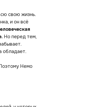
всю свою жизнь.
ка, и он всё
человеческая
е.
Но перед тем,
 забывает.
а обладает.
. Поэтому Немо
елей, у которых