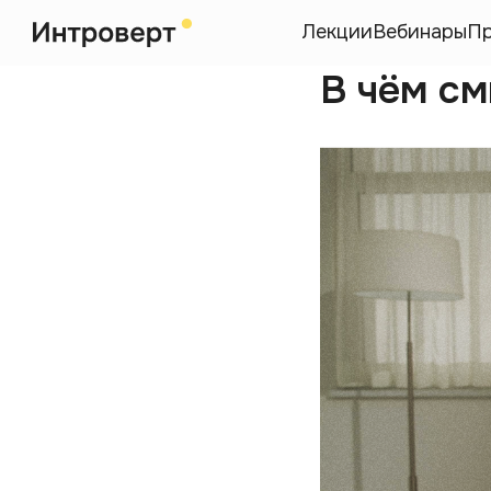
Лекции
Вебинары
П
В чём с