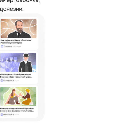
имер, бабочка,
донезии.