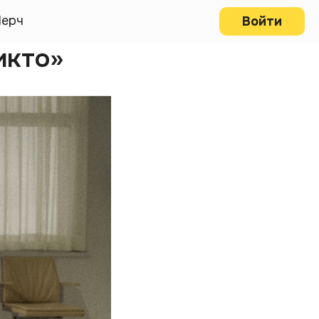
ерч
Войти
икто»