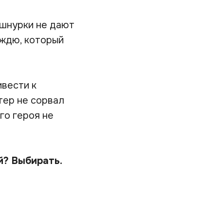
 шнурки не дают
ождю, который
ивести к
тер не сорвал
го героя не
й? Выбирать.