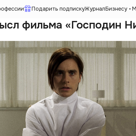
рофессии
Подарить подписку
Журнал
Бизнесу
М
мысл фильма «Господин Н