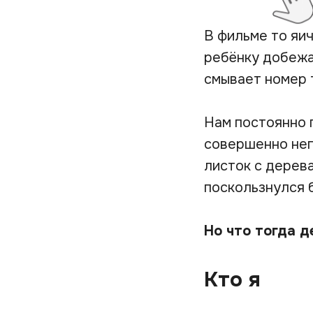
В фильме то яич
ребёнку добежа
смывает номер 
Нам постоянно 
совершенно неп
листок с дерева
поскользнулся б
Но что тогда д
Кто я