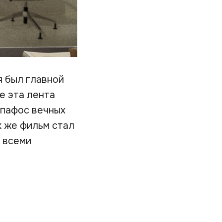
 был главной
е эта лента
 пафос вечных
х же фильм стал
 всеми