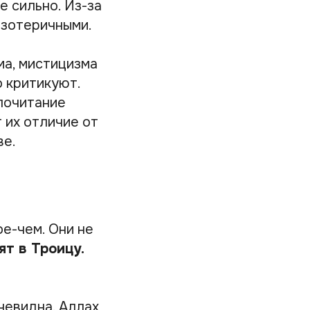
е сильно. Из-за
эзотеричными.
ма, мистицизма
о критикуют.
почитание
 их отличие от
ве.
е-чем. Они не
ят в Троицу.
чевидна. Аллах,