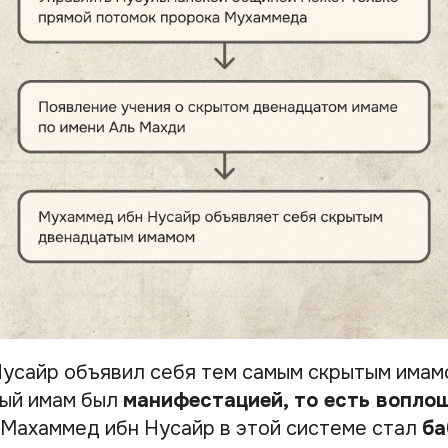
усайр объявил себя тем самым скрытым имамо
тый имам был
манифестацией, то есть вопло
м Махаммед ибн Нусайр в этой системе стал
ба