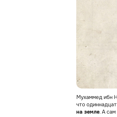
Мухаммед ибн Н
что одиннадца
на земле
. А са