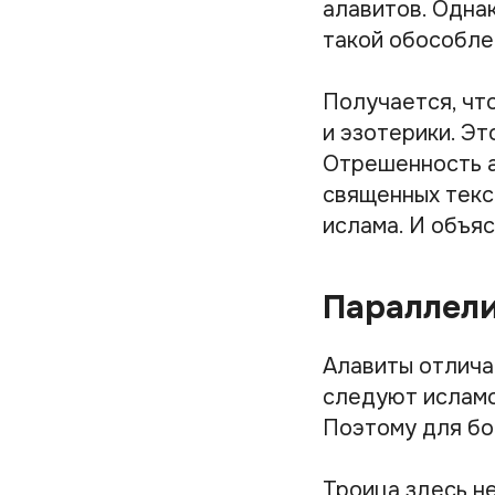
алавитов. Одна
такой обособле
Получается, чт
и эзотерики. Эт
Отрешенность а
священных текс
ислама. И объя
Параллели
Алавиты отлича
следуют исламс
Поэтому для бо
Троица здесь не