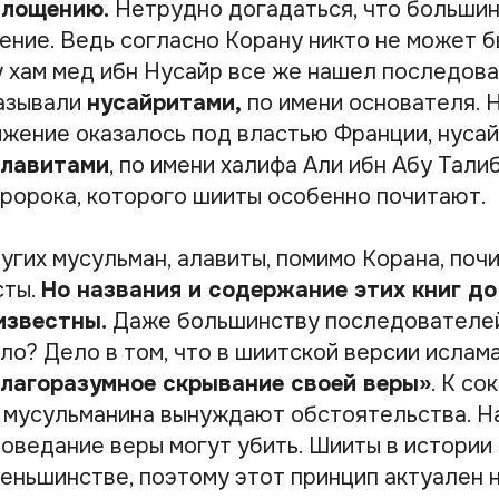
площению.
Нетрудно догадаться, что больши
чение. Ведь согласно Корану никто не может 
у хам мед ибн Нусайр все же нашел последова
азывали
нусайритами,
по имени основателя. Н
вижение оказалось под властью Франции, нуса
алавитами
, по имени халифа Али ибн Абу Талиб
ророка, которого шииты особенно почитают.
угих мусульман, алавиты, помимо Корана, поч
сты.
Но названия и содержание этих книг до
известны.
Даже большинству последователей
ло? Дело в том, что в шиитской версии ислам
благоразумное скрывание своей веры»
. К с
и мусульманина вынуждают обстоятельства. Н
поведание веры могут убить. Шииты в истории
меньшинстве, поэтому этот принцип актуален 