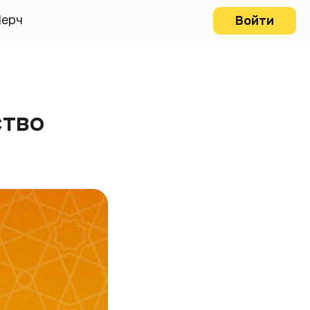
ерч
Войти
ство