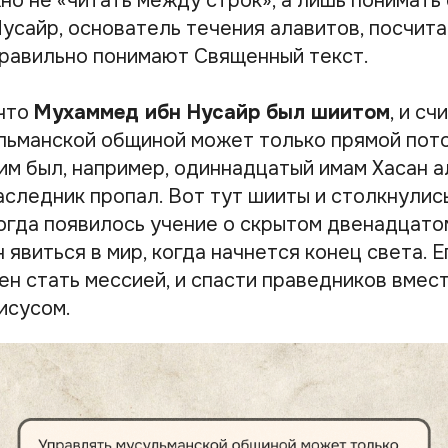
но не «читать между строк», а лишь понимать 
усайр, основатель течения алавитов, посчита
равильно понимают Священный текст.
 что
Мухаммед ибн Нусайр был шиитом
, и сч
льманской общиной может только прямой пот
им был, например, одиннадцатый имам Хасан а
наследник пропал. Вот тут шииты и столкнулис
огда появилось учение о скрытом двенадцато
явиться в мир, когда начнется конец света. Е
н стать мессией, и спасти праведников вмест
исусом.