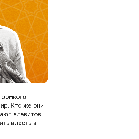
 громкого
ир. Кто же они
тают алавитов
ить власть в