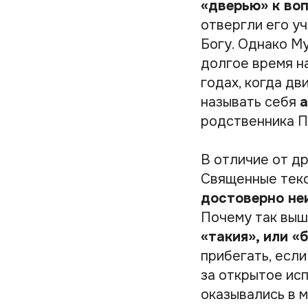
«дверью» к во
отвергли его у
Богу. Однако М
долгое время н
годах, когда д
называть себя
родственника П
В отличие от др
Священные тек
достоверно не
Почему так выш
«такия», или «
прибегать, есл
за открытое ис
оказывались в 