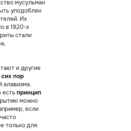
нство мусульман
быть уподоблен
телей. Их
о в 1920-х
йриты стали
а,
итают и другие
 сих пор
 алавизма.
а есть
принцип
окрытию можно
апример, если
 часто
не только для