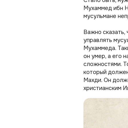
Стало быть, нуж
Мухаммед ибн Н
мусульмане неп
Важно сказать,
управлять мусу
Мухаммеда. Так
он умер, а его 
сложностями. Т
который должен 
Махди. Он долже
христианским И