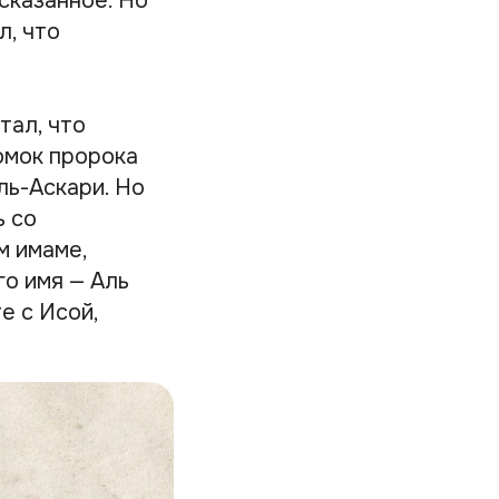
сказанное. Но
л, что
итал, что
омок пророка
ль-Аскари. Но
ь со
м имаме,
го имя — Аль
е с Исой,