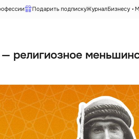
рофессии
Подарить подписку
Журнал
Бизнесу
М
 — религиозное меньшин