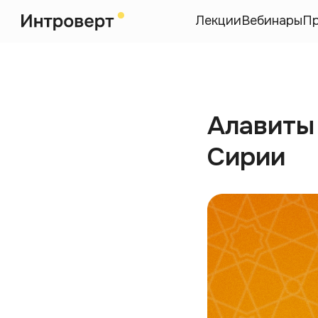
Лекции
Вебинары
П
Алавиты
Сирии