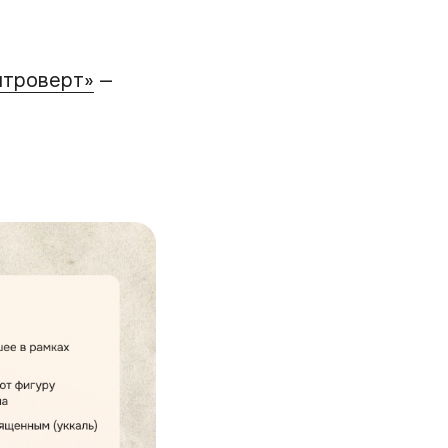
нтроверт»
—