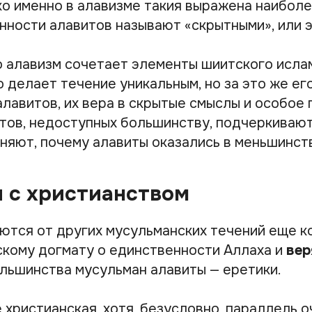
ко именно в алавизме такия выражена наиболе
нности алавитов называют «скрытными», или 
о алавизм сочетает элементы шиитского исла
о делает течение уникальным, но за это же ег
лавитов, их вера в скрытые смыслы и особое 
тов, недоступных большинству, подчеркивают
сняют, почему алавиты оказались в меньшинст
 с христианством
ются от других мусульманских течений еще ко
кому догмату о единственности Аллаха и
вер
льшинства мусульман алавиты — еретики.
 христианская, хотя, безусловно, параллель о