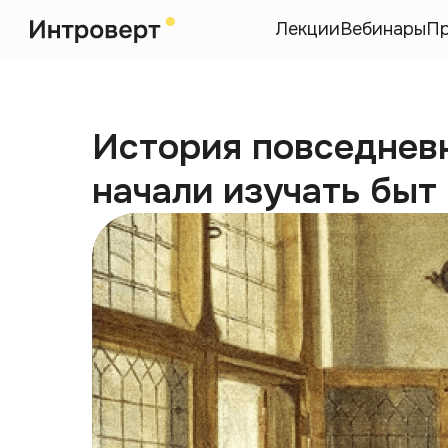
Лекции
Вебинары
П
История повседневн
начали изучать быт