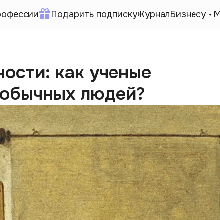
рофессии
Подарить подписку
Журнал
Бизнесу
М
ости: как ученые
 обычных людей?