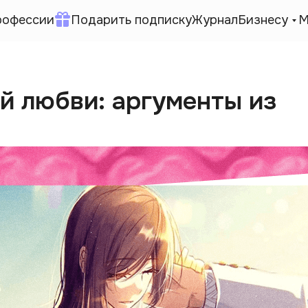
рофессии
Подарить подписку
Журнал
Бизнесу
М
й любви: аргументы из