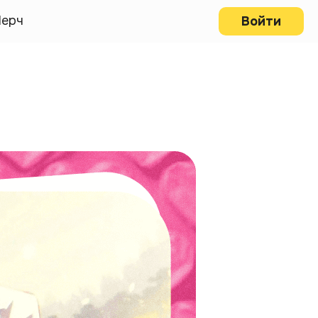
ерч
Войти