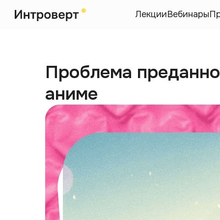
Лекции
Вебинары
П
Проблема преданно
аниме