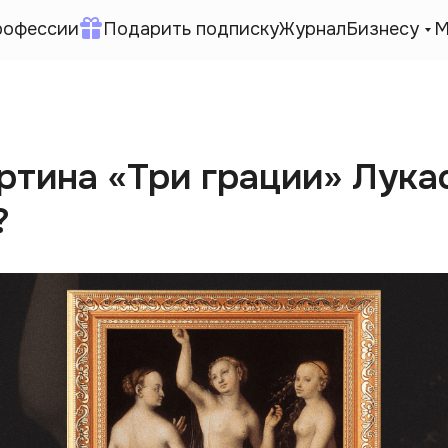
рофессии
Подарить подписку
Журнал
Бизнесу
М
ртина «Три грации» Лука
?