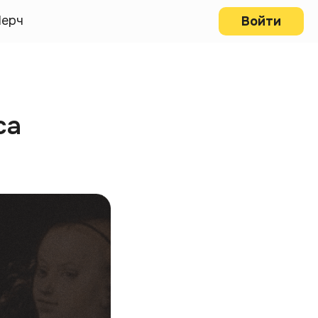
ерч
Войти
са