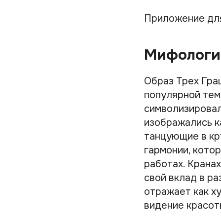
Приложение дл
Мифологи
Образ Трех Гра
популярной темо
символизировал
изображались к
танцующие в кр
гармонии, кото
работах. Крана
свой вклад в ра
отражает как х
видение красот