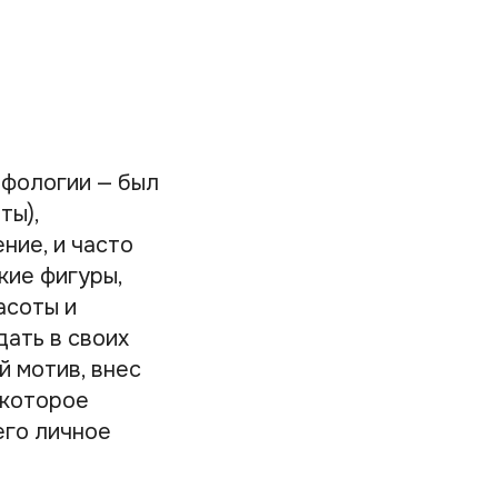
ифологии — был
ты),
ние, и часто
кие фигуры,
асоты и
ать в своих
й мотив, внес
 которое
его личное