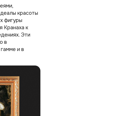
еями,
идеалы красоты
их фигуры
я Кранаха к
едениях. Эти
о в
 гамме и в