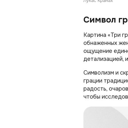
Лукас Кранах
Символ г
Картина «Три г
обнаженных жен
ощущение единс
детализацией, и
Символизм и ск
грации традици
радость, очаров
чтобы исследов