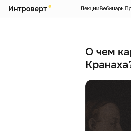
Лекции
Вебинары
П
О чем ка
Кранаха