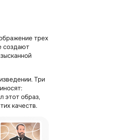
зображение трех
е создают
изысканной
изведении. Три
иносят:
л этот образ,
тих качеств.