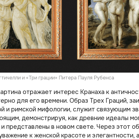
тичелли и «Три грации» Питера Пауля Рубенса
картина отражает интерес Кранаха к античнос
ерно для его времени. Образ Трех Граций, за
й и римской мифологии, служит связующим з
оящим, демонстрируя, как древние идеалы мо
и представлены в новом свете. Через этот о
уважение к женской красоте и элегантности, 