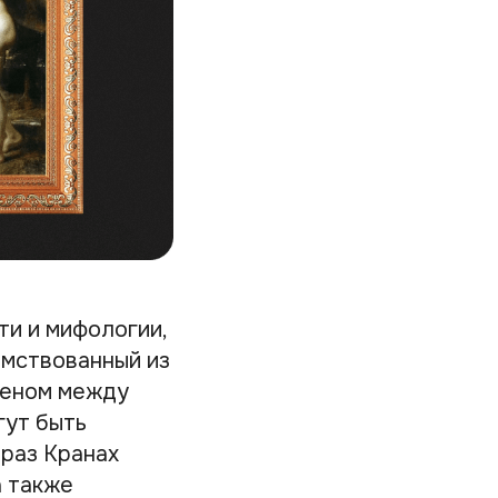
ти и мифологии,
имствованный из
веном между
гут быть
браз Кранах
а также