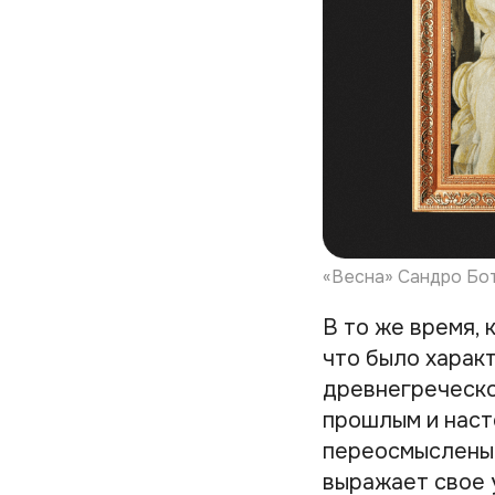
«Весна» Сандро Бот
В то же время, 
что было характ
древнегреческо
прошлым и наст
переосмыслены 
выражает свое 