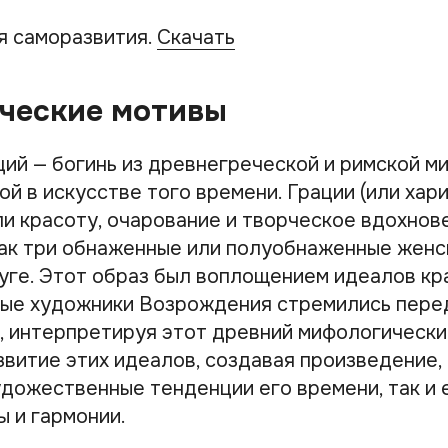
я саморазвития.
Скачать
ческие мотивы
ций — богинь из древнегреческой и римской м
й в искусстве того времени. Грации (или хари
и красоту, очарование и творческое вдохнове
ак три обнаженные или полуобнаженные женс
уге. Этот образ был воплощением идеалов кр
рые художники Возрождения стремились перед
х, интерпретируя этот древний мифологически
звитие этих идеалов, создавая произведение,
удожественные тенденции его времени, так и 
ы и гармонии.