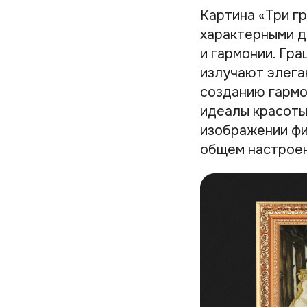
Картина «Три г
характерными д
и гармонии. Гр
излучают элега
созданию гармо
идеалы красоты
изображении фиг
общем настроен