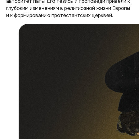
авторитет папы. Его тезисы и проповеди привели к
глубоким изменениям в религиозной жизни Европы
и к формированию протестантских церквей.