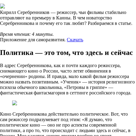
Кирилл Серебренников — режиссер, чьи фильмы стабильно
отправляют на премьеру в Канны. В чем новаторство
Серебренникова и почему его так любят? Разбираемся в статье.
Время чтения: 4 минуты.
Приложение для саморазвития.
Скачать
Политика — это том, что здесь и сейчас
В адрес Серебренникова, как и почти каждого режиссера,
снимающего кино о России, часто летят обвинения в
«очернении» родины. И правда, мало какой фильм режиссера
можно назвать позитивным. «Ученик» — история религиозного
психоза обычного школьника, «Петровы в гриппе» —
фантастическая фантасмагория в сеттинге российского города.
Кино Серебренникова действительно политическое. Вот, что
сам режиссер подразумевает под этим: «Я думаю, что
политическое кино — оно не про аспекты современной
политики, а про то, что происходит с людьми здесь и сейчас, в
России. Мне кажется, ничем другим вообще не стоит