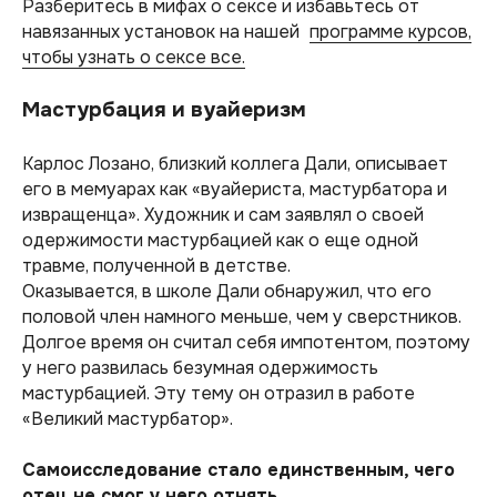
Разберитесь в мифах о сексе и избавьтесь от
навязанных установок на нашей
программе курсов,
чтобы узнать о сексе все.
Мастурбация и вуайеризм
Карлос Лозано, близкий коллега Дали, описывает
его в мемуарах как
«вуайериста, мастурбатора и
извращенца».
Художник и сам заявлял о своей
одержимости мастурбацией как о еще одной
травме, полученной в детстве.
Оказывается, в школе Дали обнаружил, что его
половой член намного меньше, чем у сверстников.
Долгое время он считал себя импотентом, поэтому
у него развилась безумная одержимость
мастурбацией. Эту тему он отразил в работе
«Великий мастурбатор».
Самоисследование стало единственным, чего
отец не смог у него отнять.