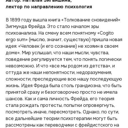
Автор: Наталья Зиганшина,
лектор по направлению психология
В 1899 году вышла книга «Толкование сновидений»
Зигмунда Фрейда. Это стало началом эры
психоанализа. На смену всем понятному «Cogito
ergo sum» (мыслю, значит, существую) пришла новая
идея: «Человек (и его сознание) не хозяин в своем
доме». Мир услышал, что наши мысли, чувства,
поведение регулируется тем, что понять логически
невозможно. И что «все мы родом из детства», и
оттуда же наши непонятности, недоразумения,
сложности, преследующие всю нашу последующую
жизнь. Идея Фреда была столь грандиозна, что быть
принятой сразу и безоговорочно просто не имела
шансов. Как и сама личность Фрейда, его теория
стала рождать протесты, попытки опровергнуть,
посмотреть иначе, пересмотреть. Однако, по сути,
все дальнейшие теории психотерапии могут быть
рассмотрены как переводчики с фрейдистского на