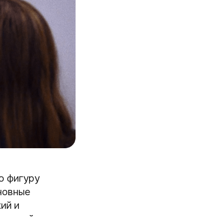
ю фигуру
новные
ий и