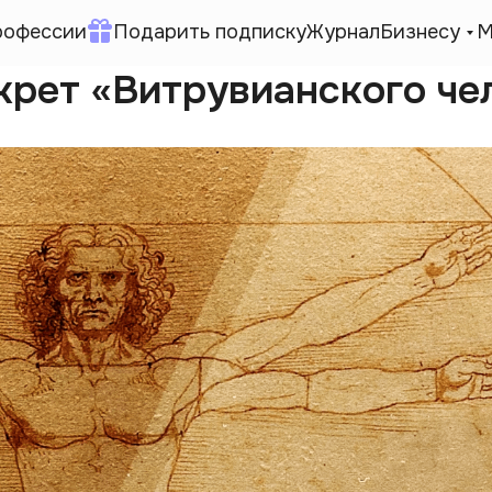
рофессии
Подарить подписку
Журнал
Бизнесу
М
крет «Витрувианского че