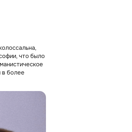
колоссальна,
софии, что было
уманистическое
 в более