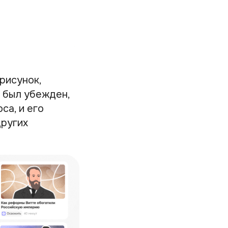
рисунок,
 был убежден,
са, и его
других