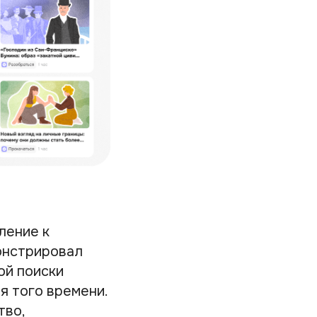
ление к
онстрировал
ой поиски
я того времени.
тво,