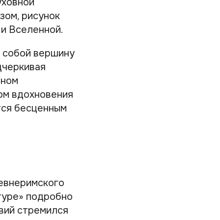
уховной
зом, рисунок
 и Вселенной.
т собой вершину
дчеркивая
нном
ом вдохновения
ется бесценным
ревнеримского
туре» подробно
вий стремился