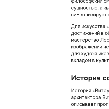
философский см
сущностью, а кв
символизирует 
Для искусства 
достижений в о
мастерство Лео
изображении че
для художников
вкладом в куль
История с
История «Витру
архитектора Ви
описывает проп