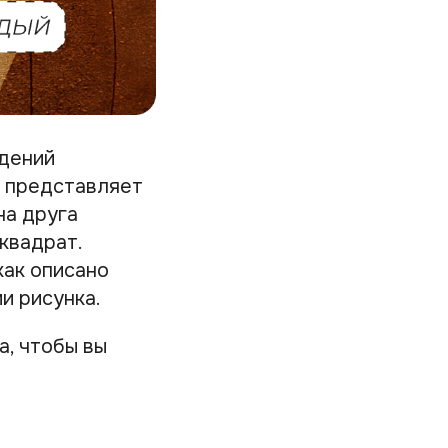
едений
к представляет
на друга
 квадрат.
как описано
и рисунка.
а, чтобы вы