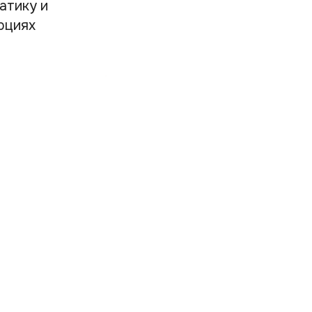
атику и
рциях