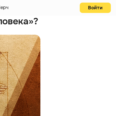
ерч
Войти
ловека»?