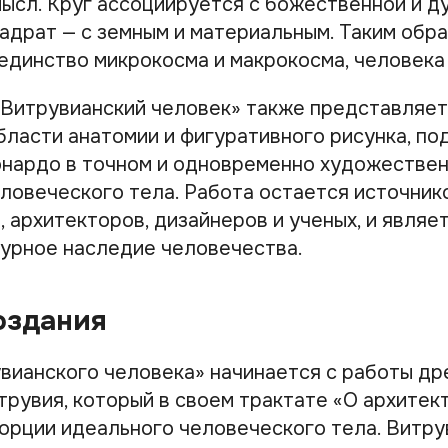
ысл. Круг ассоциируется с божественной и д
адрат — с земным и материальным. Таким обра
единство микрокосма и макрокосма, человека
«Витрувианский человек» также представляе
бласти анатомии и фигуративного рисунка, по
нардо в точном и одновременно художестве
ловеческого тела. Работа остается источник
, архитекторов, дизайнеров и ученых, и явля
турное наследие человечества.
оздания
вианского человека» начинается с работы д
трувия, который в своем трактате «О архитек
орции идеального человеческого тела. Витру