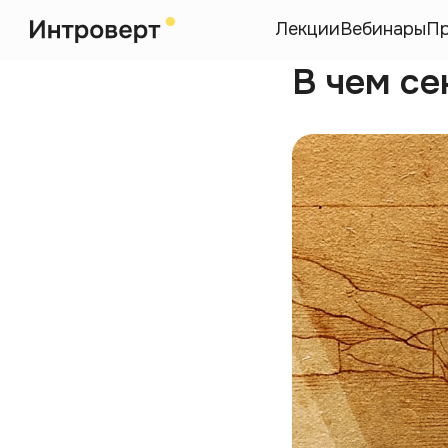
Лекции
Вебинары
П
В чем се