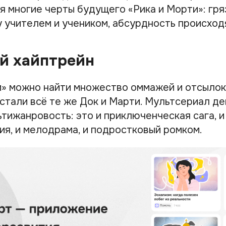
 многие черты будущего «Рика и Морти»: гря
 учителем и учеником, абсурдность происход
й хайптрейн
и» можно найти множество оммажей и отсылок
 стали всё те же Док и Марти. Мультсериал д
тижанровость: это и приключенческая сага, и 
ия, и мелодрама, и подростковый ромком.