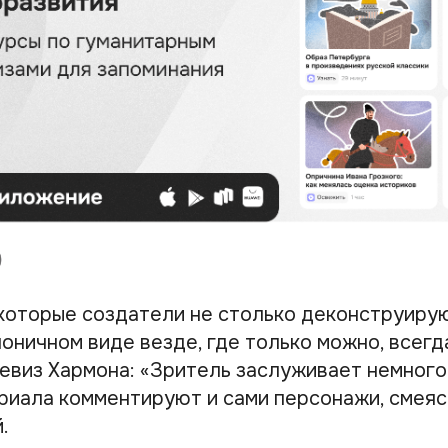
 которые создатели не столько деконструирую
ноничном виде везде, где только можно, всег
девиз Хармона: «Зритель заслуживает немного
риала комментируют и сами персонажи, смеяс
.