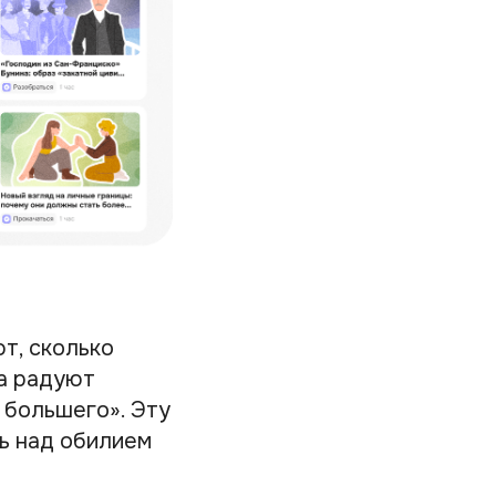
т, сколько
да радуют
 большего». Эту
ь над обилием