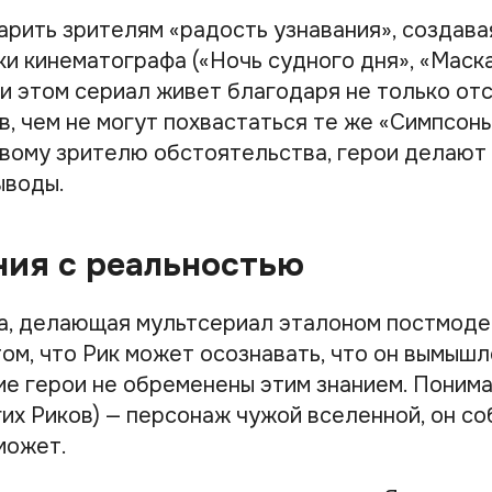
арить зрителям «радость узнавания», создава
и кинематографа («Ночь судного дня», «Маска
и этом сериал живет благодаря не только отс
, чем не могут похвастаться те же «Симпсоны
вому зрителю обстоятельства, герои делают
ыводы.
ия с реальностью
а, делающая мультсериал эталоном постмоде
том, что Рик может осознавать, что он вымыш
е герои не обременены этим знанием. Понимая,
их Риков) — персонаж чужой вселенной, он со
 может.