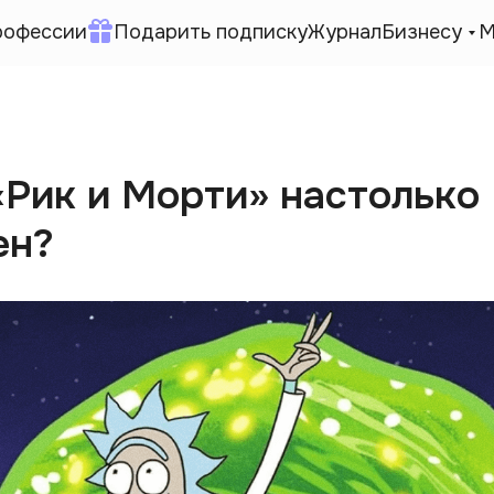
рофессии
Подарить подписку
Журнал
Бизнесу
М
«Рик и Морти» настолько
ен?