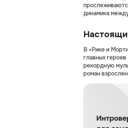
прослеживаются
динамика между
Настоящи
В «Рике и Морт
главных героев
рекордную муль
роман взрослен