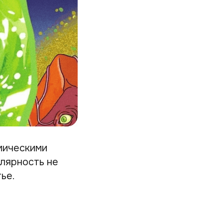
мическими
улярность не
ье.