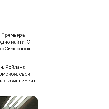
. Премьера
дно найти. О
то «Симпсоны»
н. Ройланд
рмоном, свои
был комплимент