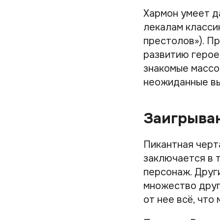
Хармон умеет д
лекалам классик
престолов»). Пр
развитию героев
знакомые массо
неожиданные в
Заигрыван
Пикантная черт
заключается в 
персонаж. Други
множество друг
от нее всё, что