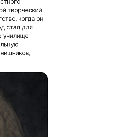
остного
вой творческий
тстве, когда он
од стал для
е училище
альную
янишников,