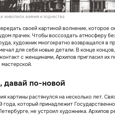
 живописи, ваяния и зодчества
передать своей картиной волнение, которое о
удом прачек. Чтобы воссоздать атмосферу бе
руда, художник многократно возвращался в п
мечал для себя новые детали. В конце концов
контакт с женщинами, Архипов пригласил их п
й мастерской.
к, давай по-новой
я картины растянулся на несколько лет. Связ
89 года, который принадлежит Государственн
Петербурге, не устроил художника. Архипов 