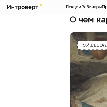
Лекции
Вебинары
П
О чем к