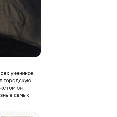
сех учеников
ал городскую
южетом он
знь в самых