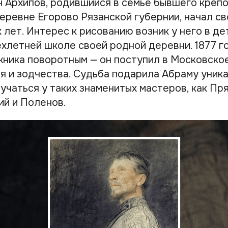
 Архипов, родившийся в семье бывшего креп
деревне Егорово Рязанской губернии, начал с
 лет. Интерес к рисованию возник у него в де
ехлетней школе своей родной деревни. 1877 г
ника поворотным — он поступил в Московско
ия и зодчества. Судьба подарила Абраму уник
учаться у таких знаменитых мастеров, как Пр
ий и Поленов.