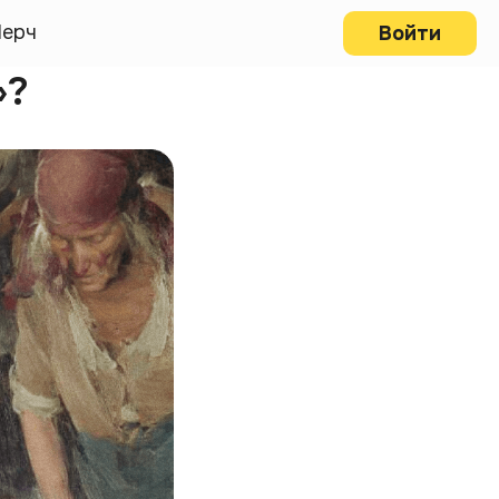
ерч
Войти
»?