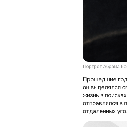
Портрет Абрама Ефи
Прошедшие годы
он выделялся с
жизнь в поиска
отправлялся в 
отдаленных уго