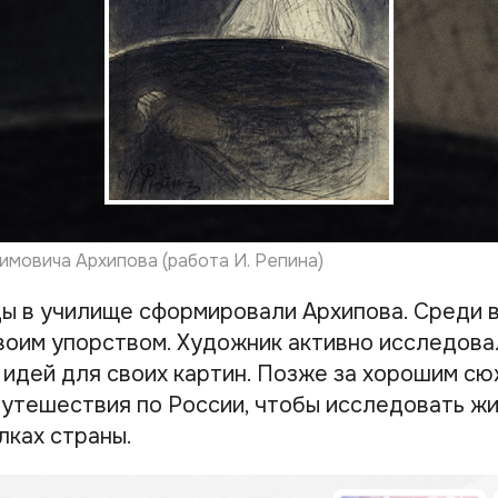
мовича Архипова (работа И. Репина)
 в училище сформировали Архипова. Среди в
воим упорством. Художник активно исследов
х идей для своих картин. Позже за хорошим с
путешествия по России, чтобы исследовать жи
лках страны.