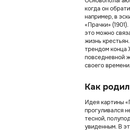
Основополагающ
когда он обрат
например, в эск
«Прачки» (1901
это можно связа
жизнь крестьян
трендом конца X
повседневной ж
своего времени
Как родил
Идея картины «П
прогуливался н
тесной, полупо
увиденным. В эт