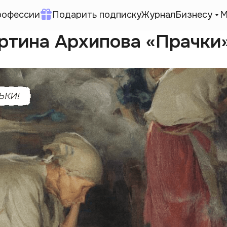
рофессии
Подарить подписку
Журнал
Бизнесу
М
артина Архипова «Прачки