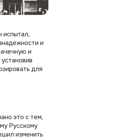
н испытал,
знадежности и
рачечную и
, установив
озировать для
ано это с тем,
ому Русскому
решил изменить