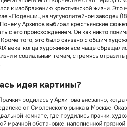
им этапом в его творчестве стал период с ко
ился к изображению крестьянской жизни. Это 
изе «Поденщиц на чугунолитейном заводе» (18
). Почему Архипов выбирал крестьянские сюже
ть с его происхождением. Он как никто поним
. Кроме того, это было связано с общим худо
IX века, когда художники все чаще обращалис
изни и социальным темам, стремясь отразить
.
ась идея картины?
рачки» родилась у Архипова внезапно, когда 
едалеко от Смоленского рынка в Москве. Ока
двальной комнате, где трудились прачки, худ
ой мрачной обстановке, наполненной грязной 