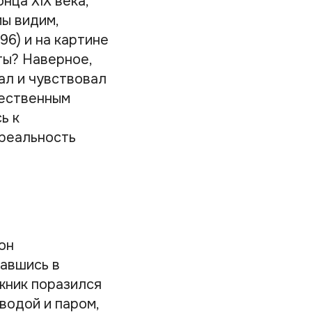
нца XIX века,
мы видим,
96) и на картине
ты? Наверное,
ал и чувствовал
жественным
ь к
 реальность
он
завшись в
ожник поразился
водой и паром,