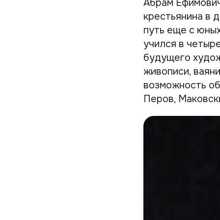
Абрам Ефимович
крестьянина в 
путь еще с юных
учился в четыр
будущего худож
живописи, ваян
возможность об
Перов, Маковск