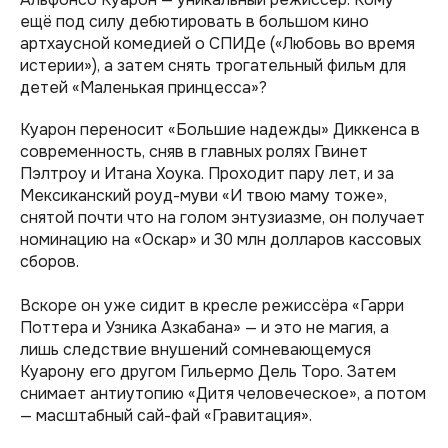
ещё под силу дебютировать в большом кино
артхаусной комедией о СПИДе («Любовь во время
истерии»), а затем снять трогательный фильм для
детей «Маленькая принцесса»?
Куарон переносит «Большие надежды» Диккенса в
современность, сняв в главных ролях Гвинет
Пэлтроу и Итана Хоука. Проходит пару лет, и за
Мексиканский роуд-муви «И твою маму тоже»,
снятой почти что на голом энтузиазме, он получает
номинацию на «Оскар» и 30 млн долларов кассовых
сборов.
Вскоре он уже сидит в кресле режиссёра «Гарри
Поттера и Узника Азкабана» — и это не магия, а
лишь следствие внушений сомневающемуся
Куарону его другом Гильермо Дель Торо. Затем
снимает антиутопию «Дитя человеческое», а потом
— масштабный сай-фай «Гравитация».