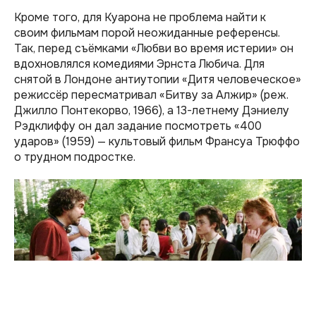
Кроме того, для Куарона не проблема найти к
своим фильмам порой неожиданные референсы.
Так, перед съёмками «Любви во время истерии» он
вдохновлялся комедиями Эрнста Любича. Для
снятой в Лондоне антиутопии «Дитя человеческое»
режиссёр пересматривал «Битву за Алжир» (реж.
Джилло Понтекорво, 1966), а 13-летнему Дэниелу
Рэдклиффу он дал задание посмотреть «400
ударов» (1959) — культовый фильм Франсуа Трюффо
о трудном подростке.