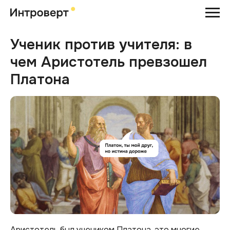
Ученик против учителя: в
чем Аристотель превзошел
Платона
Аристотель был учеником Платона, это многие