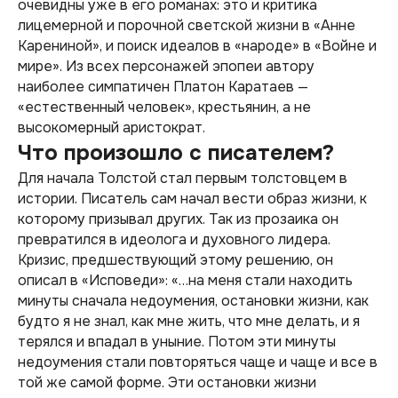
очевидны уже в его романах: это и критика
лицемерной и порочной светской жизни в «Анне
Карениной», и поиск идеалов в «народе» в «Войне и
мире». Из всех персонажей эпопеи автору
наиболее симпатичен Платон Каратаев —
«естественный человек», крестьянин, а не
высокомерный аристократ.
Что произошло с писателем?
Для начала Толстой стал первым толстовцем в
истории. Писатель сам начал вести образ жизни, к
которому призывал других. Так из прозаика он
превратился в идеолога и духовного лидера.
Кризис, предшествующий этому решению, он
описал в «Исповеди»: «…на меня стали находить
минуты сначала недоумения, остановки жизни, как
будто я не знал, как мне жить, что мне делать, и я
терялся и впадал в уныние. Потом эти минуты
недоумения стали повторяться чаще и чаще и все в
той же самой форме. Эти остановки жизни