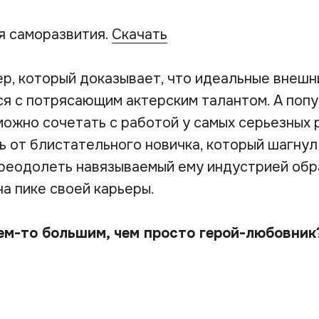
я саморазвития.
Скачать
ер, который доказывает, что идеальные внеш
ся с потрясающим актерским талантом. А поп
можно сочетать с работой у самых серьезных 
 от блистательного новичка, который шагнул 
преодолеть навязываемый ему индустрией образ
на пике своей карьеры.
ем-то большим, чем просто герой-любовник