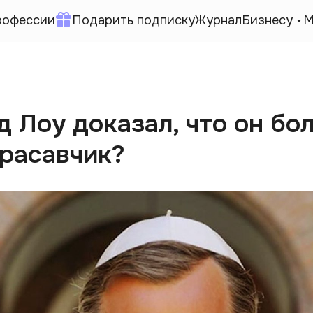
рофессии
Подарить подписку
Журнал
Бизнесу
М
 Лоу доказал, что он бо
красавчик?