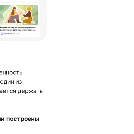
ченность
 один из
дается держать
ли построены