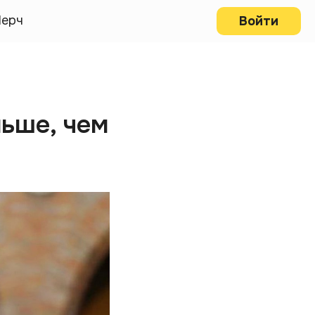
ерч
Войти
льше, чем