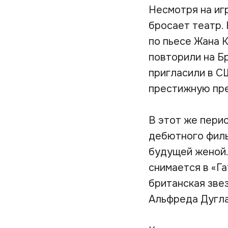
Несмотря на иг
бросает театр.
по пьесе Жана 
повторили на Б
пригласили в С
престижную пре
В этот же перио
дебютного филь
будущей женой.
снимается в «Га
британская звез
Альфреда Дугла