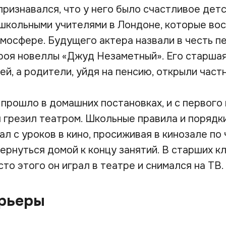
признавался, что у него было счастливое детс
школьными учителями в Лондоне, которые во
мосфере. Будущего актера назвали в честь пе
ероя новеллы «Джуд Незаметный». Его старша
й, а родители, уйдя на пенсию, открыли част
прошло в домашних постановках, и с первого 
н грезил театром. Школьные правила и порядк
ал с уроков в кино, просиживая в кинозале по
ернуться домой к концу занятий. В старших к
сто этого он играл в театре и снимался на ТВ.
арьеры