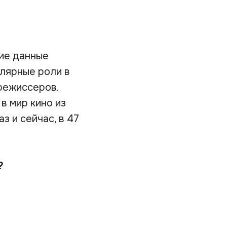
ние данные
улярные роли в
режиссеров.
в мир кино из
 и сейчас, в 47
?