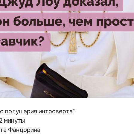
о полушария интроверта"
2 минуты
ета Фандорина