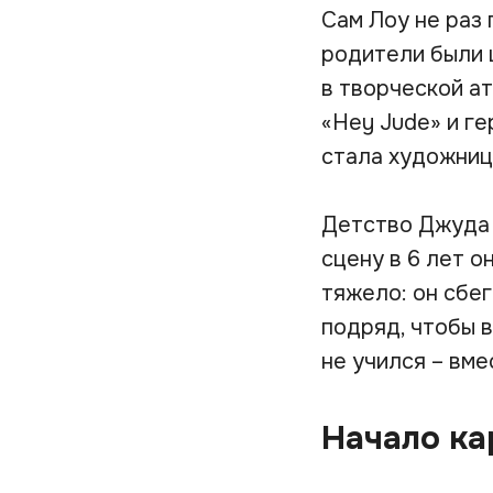
Сам Лоу не раз 
родители были 
в творческой ат
«Hey Jude» и г
стала художнице
Детство Джуда 
сцену в 6 лет о
тяжело: он сбег
подряд, чтобы в
не учился – вме
Начало к