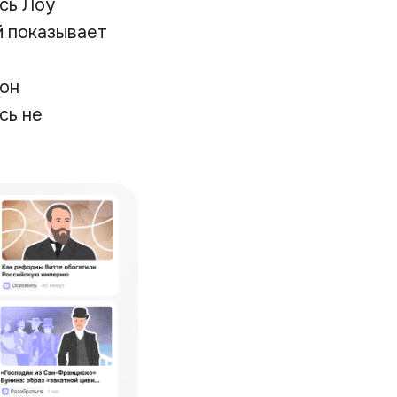
есь Лоу
й показывает
 он
сь не