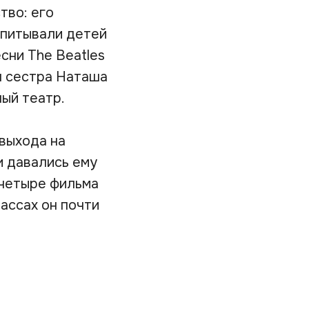
тво: его
спитывали детей
сни The Beatles
я сестра Наташа
ный театр.
выхода на
и давались ему
 четыре фильма
лассах он почти