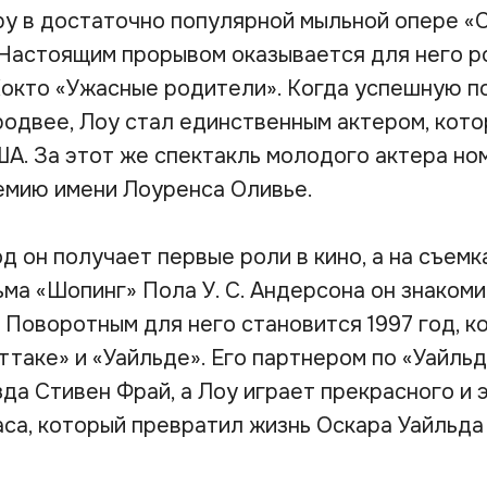
ру в достаточно популярной мыльной опере «
 Настоящим прорывом оказывается для него р
Кокто «Ужасные родители». Когда успешную п
родвее, Лоу стал единственным актером, кото
ША. За этот же спектакль молодого актера но
мию имени Лоуренса Оливье.
д он получает первые роли в кино, а на съемк
ма «Шопинг» Пола У. С. Андерсона он знакоми
 Поворотным для него становится 1997 год, к
ттаке» и «Уайльде». Его партнером по «Уайль
да Стивен Фрай, а Лоу играет прекрасного и 
са, который превратил жизнь Оскара Уайльда 