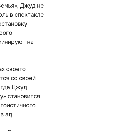
Семья», Джуд не
оль в спектакле
остановку
рого
минируют на
ах своего
тся со своей
огда Джуд
ду» становится
эгоистичного
в ад.