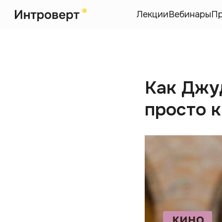
Лекции
Вебинары
П
Как Джуд
просто 