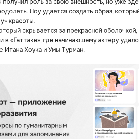
н получил роль за свою внешность, но уже зд
еодолеть. Лоу удается создать образ, которы
у» красоты.
который скрывается за прекрасной оболочкой,
и в «Гаттаке», где начинающему актеру удало
е Итана Хоука и Умы Турман.